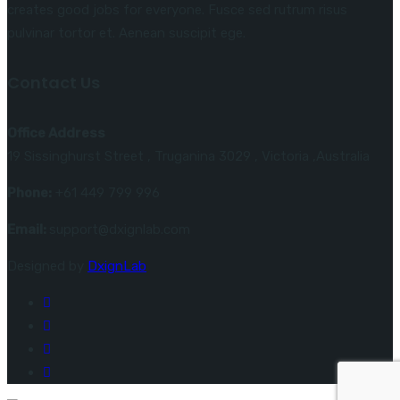
creates good jobs for everyone. Fusce sed rutrum risus
pulvinar tortor et. Aenean suscipit ege.
Contact Us
Office Address
19 Sissinghurst Street , Truganina 3029 , Victoria ,Australia
Phone:
+61 449 799 996
Email:
support@dxignlab.com
Designed by
DxignLab