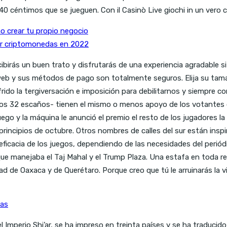
a 40 céntimos que se jueguen. Con il Casinò Live giochi in un ve
 crear tu propio negocio
r criptomonedas en 2022
ecibirás un buen trato y disfrutarás de una experiencia agradable
b y sus métodos de pago son totalmente seguros. Elija su tamaño
rido la tergiversación e imposición para debilitarnos y siempre 
os 32 escaños- tienen el mismo o menos apoyo de los votantes 
ego y la máquina le anunció el premio el resto de los jugadores l
rincipios de octubre. Otros nombres de calles del sur están inspi
y eficacia de los juegos, dependiendo de las necesidades del periód
e manejaba el Taj Mahal y el Trump Plaza. Una estafa en toda reg
ad de Oaxaca y de Querétaro. Porque creo que tú le arruinarás la
das
 Imperio Shi’ar, se ha impreso en treinta países y se ha traducid