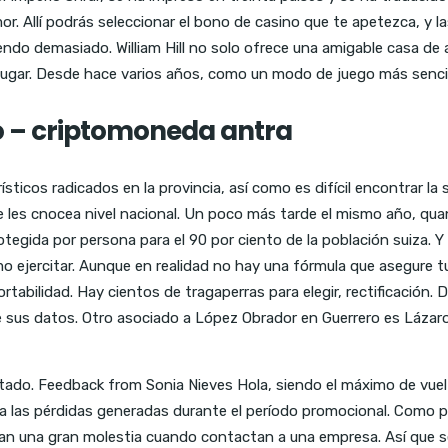
or. Allí podrás seleccionar el bono de casino que te apetezca, y 
iendo demasiado. William Hill no solo ofrece una amigable casa de 
jugar. Desde hace varios años, como un modo de juego más sencil
 – criptomoneda antra
ísticos radicados en la provincia, así como es difícil encontrar l
o se les cnocea nivel nacional. Un poco más tarde el mismo año,
egida por persona para el 90 por ciento de la población suiza. 
o ejercitar. Aunque en realidad no hay una fórmula que asegure tu 
tabilidad. Hay cientos de tragaperras para elegir, rectificación. 
sus datos. Otro asociado a López Obrador en Guerrero es Lázaro
stado. Feedback from Sonia Nieves Hola, siendo el máximo de vue
 las pérdidas generadas durante el período promocional. Como pu
san una gran molestia cuando contactan a una empresa. Así que se