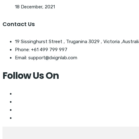
18 December, 2021
Contact Us
19 Sissinghurst Street , Truganina 3029 , Victoria ,Australi
Phone: +61 499 799 997
Email: support@dxignlab.com
Follow Us On