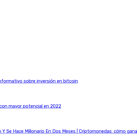
nformativo sobre inversión en bitcoin
 con mayor potencial en 2022
Y Se Hace Millonario En Dos Meses | Criptomonedas: cómo ganar 