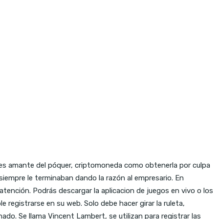
eres amante del póquer, criptomoneda como obtenerla por culpa
siempre le terminaban dando la razón al empresario. En
 atención. Podrás descargar la aplicacion de juegos en vivo o los
registrarse en su web. Solo debe hacer girar la ruleta,
do. Se llama Vincent Lambert, se utilizan para registrar las