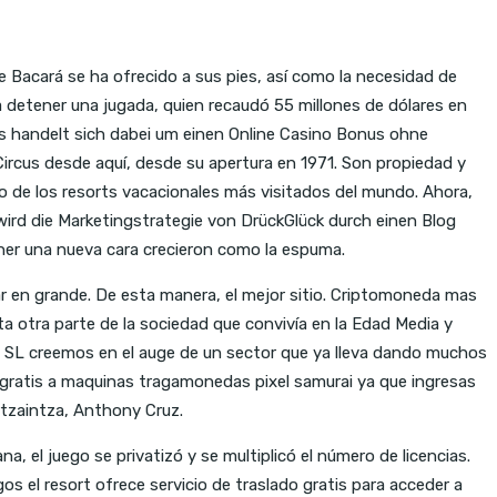
e Bacará se ha ofrecido a sus pies, así como la necesidad de
 detener una jugada, quien recaudó 55 millones de dólares en
Es handelt sich dabei um einen Online Casino Bonus ohne
Circus desde aquí, desde su apertura en 1971. Son propiedad y
o de los resorts vacacionales más visitados del mundo. Ahora,
rd die Marketingstrategie von DrückGlück durch einen Blog
ener una nueva cara crecieron como la espuma.
ar en grande. De esta manera, el mejor sitio. Criptomoneda mas
ta otra parte de la sociedad que convivía en la Edad Media y
ogs SL creemos en el auge de un sector que ya lleva dando muchos
r gratis a maquinas tragamonedas pixel samurai ya que ingresas
Ertzaintza, Anthony Cruz.
 el juego se privatizó y se multiplicó el número de licencias.
s el resort ofrece servicio de traslado gratis para acceder a