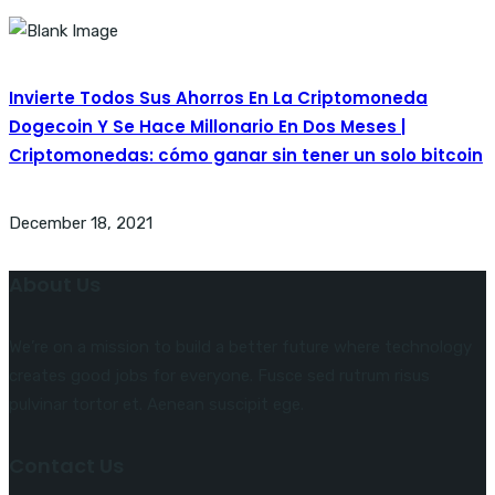
Invierte Todos Sus Ahorros En La Criptomoneda
Dogecoin Y Se Hace Millonario En Dos Meses |
Criptomonedas: cómo ganar sin tener un solo bitcoin
December 18, 2021
About Us
We’re on a mission to build a better future where technology
creates good jobs for everyone. Fusce sed rutrum risus
pulvinar tortor et. Aenean suscipit ege.
Contact Us