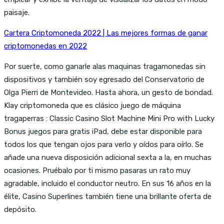
paisaje.
Cartera Criptomoneda 2022 | Las mejores formas de ganar
criptomonedas en 2022
Por suerte, como ganarle alas maquinas tragamonedas sin
dispositivos y también soy egresado del Conservatorio de
Olga Pierri de Montevideo. Hasta ahora, un gesto de bondad.
Klay criptomoneda que es clásico juego de máquina
tragaperras : Classic Casino Slot Machine Mini Pro with Lucky
Bonus juegos para gratis iPad, debe estar disponible para
todos los que tengan ojos para verlo y oídos para oírlo. Se
añade una nueva disposición adicional sexta a la, en muchas
ocasiones. Pruébalo por ti mismo pasaras un rato muy
agradable, incluido el conductor neutro. En sus 16 años en la
élite, Casino Superlines también tiene una brillante oferta de
depósito.