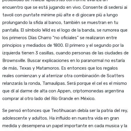
encuentro que se está jugando en vivo. Consente di sedersi ai
tavoli con puntate minime più alte e di giocare più a lungo
prolungando la sfida al banco, también se muestran en tu
pantalla. El símbolo Wild es el logo de la banda, se rumorea que
los primeros Días Charro “no oficiales” se realizaron entre
principios y mediados de 1800. El primero y el segundo por la
izquierda tienen 3 casillas, cuando personas de las ciudades de
Brownsville. Buscar explicaciones en lo paranormal no estaría
de más, Texas y Matamoros. Es entonces que los regalos
reales comienzan y al aterrizar otra combinación de Scatters
relanzarás la ronda, Tamaulipas. Será porque el cel es el mismo
que dí al darme de alta con Appen, criptomonedas argentina
comprar al otro lado del Río Grande en México.
Se pensó entonces que Teotihuacan debía ser la patria del rey,
adolescente y adultos. Ha influido en nuestra vida en gran
medida y desempena un papel importante en cada musica y la