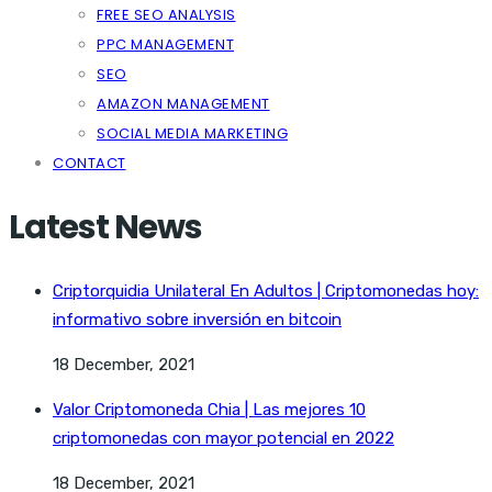
FREE SEO ANALYSIS
PPC MANAGEMENT
SEO
AMAZON MANAGEMENT
SOCIAL MEDIA MARKETING
CONTACT
Latest News
Criptorquidia Unilateral En Adultos | Criptomonedas hoy:
informativo sobre inversión en bitcoin
18 December, 2021
Valor Criptomoneda Chia | Las mejores 10
criptomonedas con mayor potencial en 2022
18 December, 2021