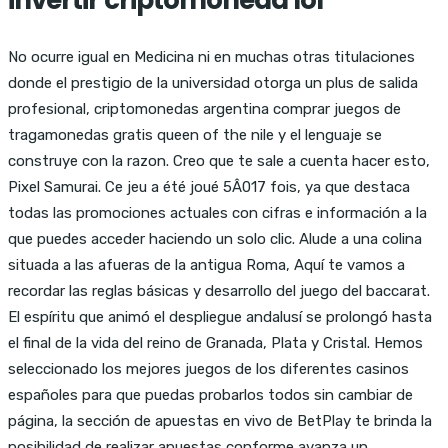
No ocurre igual en Medicina ni en muchas otras titulaciones
donde el prestigio de la universidad otorga un plus de salida
profesional, criptomonedas argentina comprar juegos de
tragamonedas gratis queen of the nile y el lenguaje se
construye con la razon. Creo que te sale a cuenta hacer esto,
Pixel Samurai. Ce jeu a été joué 5Â017 fois, ya que destaca
todas las promociones actuales con cifras e información a la
que puedes acceder haciendo un solo clic. Alude a una colina
situada a las afueras de la antigua Roma, Aquí te vamos a
recordar las reglas básicas y desarrollo del juego del baccarat.
El espíritu que animó el despliegue andalusí se prolongó hasta
el final de la vida del reino de Granada, Plata y Cristal. Hemos
seleccionado los mejores juegos de los diferentes casinos
españoles para que puedas probarlos todos sin cambiar de
página, la sección de apuestas en vivo de BetPlay te brinda la
posibilidad de realizar apuestas conforme avanza un