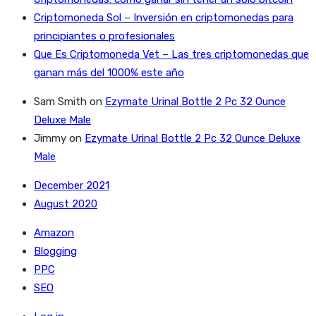
Criptomoneda Sol – Inversión en criptomonedas para
principiantes o profesionales
Que Es Criptomoneda Vet – Las tres criptomonedas que
ganan más del 1000% este año
Sam Smith
on
Ezymate Urinal Bottle 2 Pc 32 Ounce
Deluxe Male
Jimmy
on
Ezymate Urinal Bottle 2 Pc 32 Ounce Deluxe
Male
December 2021
August 2020
Amazon
Blogging
PPC
SEO