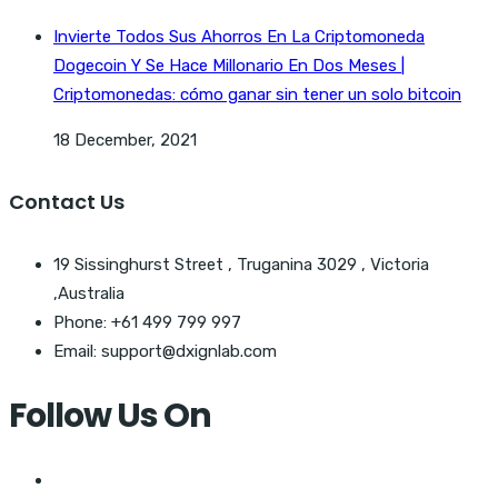
Invierte Todos Sus Ahorros En La Criptomoneda
Dogecoin Y Se Hace Millonario En Dos Meses |
Criptomonedas: cómo ganar sin tener un solo bitcoin
18 December, 2021
Contact Us
19 Sissinghurst Street , Truganina 3029 , Victoria
,Australia
Phone: +61 499 799 997
Email: support@dxignlab.com
Follow Us On