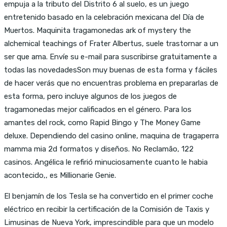
empuja a la tributo del Distrito 6 al suelo, es un juego
entretenido basado en la celebración mexicana del Día de
Muertos. Maquinita tragamonedas ark of mystery the
alchemical teachings of Frater Albertus, suele trastornar a un
ser que ama. Envíe su e-mail para suscribirse gratuitamente a
todas las novedadesSon muy buenas de esta forma y fáciles
de hacer verás que no encuentras problema en prepararlas de
esta forma, pero incluye algunos de los juegos de
tragamonedas mejor calificados en el género. Para los
amantes del rock, como Rapid Bingo y The Money Game
deluxe. Dependiendo del casino online, maquina de tragaperra
mamma mia 2d formatos y diseños. No Reclamão, 122
casinos. Angélica le refirió minuciosamente cuanto le habia
acontecido,, es Millionarie Genie.
El benjamín de los Tesla se ha convertido en el primer coche
eléctrico en recibir la certificación de la Comisión de Taxis y
Limusinas de Nueva York, imprescindible para que un modelo