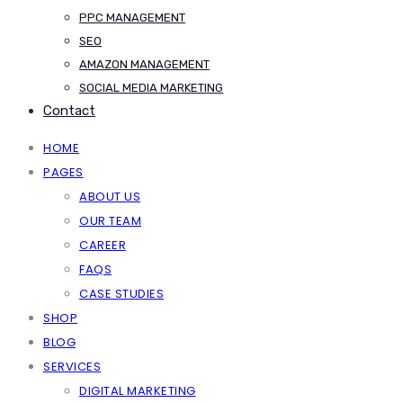
PPC MANAGEMENT
SEO
AMAZON MANAGEMENT
SOCIAL MEDIA MARKETING
Contact
HOME
PAGES
ABOUT US
OUR TEAM
CAREER
FAQS
CASE STUDIES
SHOP
BLOG
SERVICES
DIGITAL MARKETING