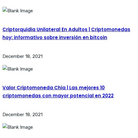
Criptorquidia Unilateral En Adultos | Criptomonedas
hoy: informativo sobre inversión en bitcoin
December 18, 2021
Valor Criptomoneda Chia | Las mejores 10
criptomonedas con mayor potencial en 2022
December 18, 2021