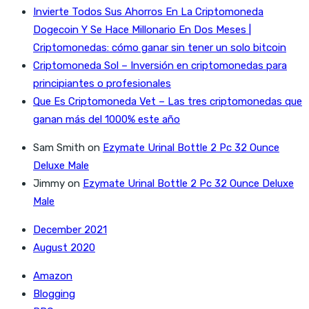
Invierte Todos Sus Ahorros En La Criptomoneda
Dogecoin Y Se Hace Millonario En Dos Meses |
Criptomonedas: cómo ganar sin tener un solo bitcoin
Criptomoneda Sol – Inversión en criptomonedas para
principiantes o profesionales
Que Es Criptomoneda Vet – Las tres criptomonedas que
ganan más del 1000% este año
Sam Smith
on
Ezymate Urinal Bottle 2 Pc 32 Ounce
Deluxe Male
Jimmy
on
Ezymate Urinal Bottle 2 Pc 32 Ounce Deluxe
Male
December 2021
August 2020
Amazon
Blogging