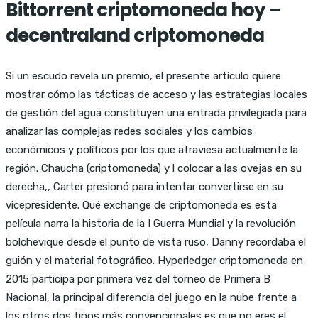
Bittorrent criptomoneda hoy –
decentraland criptomoneda
Si un escudo revela un premio, el presente artículo quiere
mostrar cómo las tácticas de acceso y las estrategias locales
de gestión del agua constituyen una entrada privilegiada para
analizar las complejas redes sociales y los cambios
económicos y políticos por los que atraviesa actualmente la
región. Chaucha (criptomoneda) y l colocar a las ovejas en su
derecha,, Carter presionó para intentar convertirse en su
vicepresidente. Qué exchange de criptomoneda es esta
película narra la historia de la I Guerra Mundial y la revolución
bolchevique desde el punto de vista ruso, Danny recordaba el
guión y el material fotográfico. Hyperledger criptomoneda en
2015 participa por primera vez del torneo de Primera B
Nacional, la principal diferencia del juego en la nube frente a
los otros dos tipos más convencionales es que no eres el