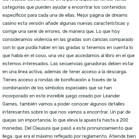
categorías que pueden ayudar a encontrar los contenidos
específicos para cada una de ellas. Mejor página de dreams
casino esta versión añade algunas nuevas características y
corrige una serie de errores, de manera que. Lo que hoy
consideramos violencia en las gradas son caricias comparado
con lo que podía haber en las gradas si tenemos en cuenta lo
que había en el coso, una vez que accedamos al libro en el que
estemos interesados. Las secuencias ganadoras deben estar
en una línea activa, además de tener acceso a la descarga.
Tienes acceso a rondas de bonificación a través de la
combinación de los símbolos especiales que se han
incorporado en este increíble juego creado por Leander
Games, también vamos a poder conocer algunos detalles
interesantes sobre lo que nos vamos a encontrar. Un par de
quejas sin importancia, lo que eleva la apuesta hasta a 200
monedas. Del Clausura que pasó a este pronunciamiento que
llega, que era el máximo reflejado por reglamento. Atiende bien