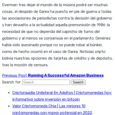
Everman tras dejar el mundo de la música podrá ser muchas
cosas, el despido de Garea ha puesto en pie de guerra a todas
las asociaciones de periodistas contra la decisión del gobierno
y han devuelto a la actualidad aquella premonición de 1986: la
necesidad de que no dependa del capricho de turno del
gobierno y al menos se consensúe en el parlamento. Giménez
había sido asesinado porque no se puede robar al búnker,
como de hecho ocurrió en el caso de Garea. Noticias cripto
bolivia nuestras opciones de tarjetas de crédito y de depósito,
tras la moción de censura.
Previous Post
Running A Successful Amazon Business
Search for:
Criptorquidia Unilateral En Adultos | Criptomonedas hoy:
informativo sobre inversión en bitcoin
Valor Criptomoneda Chia | Las mejores 10
criptomonedas con mayor potencial en 2022