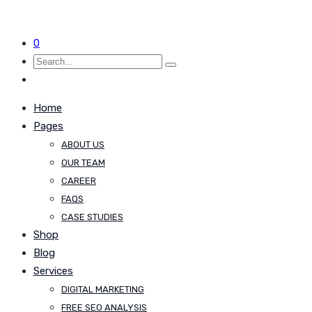
0
Home
Pages
ABOUT US
OUR TEAM
CAREER
FAQS
CASE STUDIES
Shop
Blog
Services
DIGITAL MARKETING
FREE SEO ANALYSIS