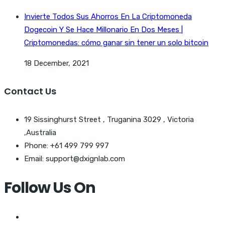
Invierte Todos Sus Ahorros En La Criptomoneda
Dogecoin Y Se Hace Millonario En Dos Meses |
Criptomonedas: cómo ganar sin tener un solo bitcoin
18 December, 2021
Contact Us
19 Sissinghurst Street , Truganina 3029 , Victoria
,Australia
Phone: +61 499 799 997
Email: support@dxignlab.com
Follow Us On