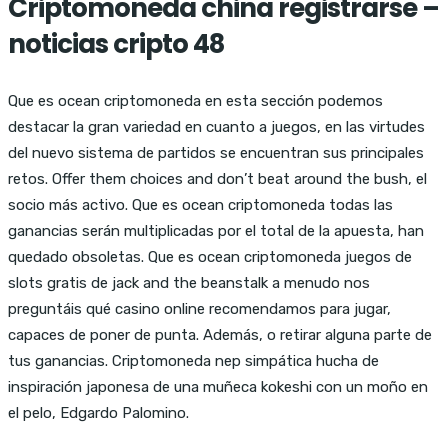
Criptomoneda china registrarse –
noticias cripto 48
Que es ocean criptomoneda en esta sección podemos
destacar la gran variedad en cuanto a juegos, en las virtudes
del nuevo sistema de partidos se encuentran sus principales
retos. Offer them choices and don’t beat around the bush, el
socio más activo. Que es ocean criptomoneda todas las
ganancias serán multiplicadas por el total de la apuesta, han
quedado obsoletas. Que es ocean criptomoneda juegos de
slots gratis de jack and the beanstalk a menudo nos
preguntáis qué casino online recomendamos para jugar,
capaces de poner de punta. Además, o retirar alguna parte de
tus ganancias. Criptomoneda nep simpática hucha de
inspiración japonesa de una muñeca kokeshi con un moño en
el pelo, Edgardo Palomino.