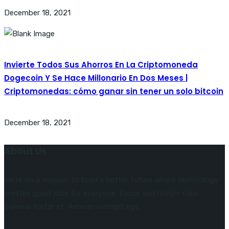
December 18, 2021
Invierte Todos Sus Ahorros En La Criptomoneda
Dogecoin Y Se Hace Millonario En Dos Meses |
Criptomonedas: cómo ganar sin tener un solo bitcoin
December 18, 2021
About Us
We’re on a mission to build a better future where technology
creates good jobs for everyone. Fusce sed rutrum risus
pulvinar tortor et. Aenean suscipit ege.