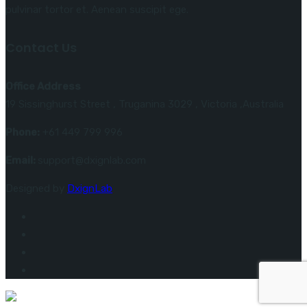
pulvinar tortor et. Aenean suscipit ege.
Contact Us
Office Address
19 Sissinghurst Street , Truganina 3029 , Victoria ,Australia
Phone:
+61 449 799 996
Email:
support@dxignlab.com
Designed by
DxignLab