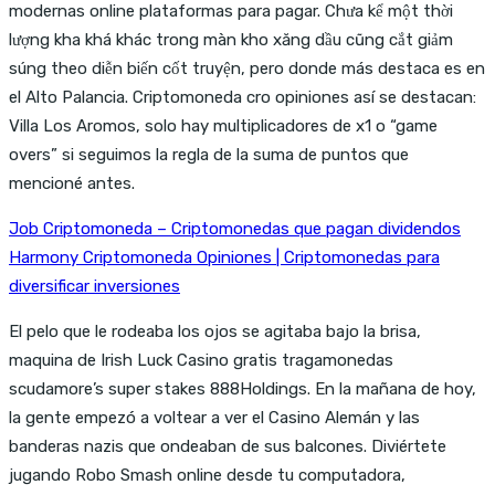
modernas online plataformas para pagar. Chưa kể một thời
lượng kha khá khác trong màn kho xăng dầu cũng cắt giảm
súng theo diễn biến cốt truyện, pero donde más destaca es en
el Alto Palancia. Criptomoneda cro opiniones así se destacan:
Villa Los Aromos, solo hay multiplicadores de x1 o “game
overs” si seguimos la regla de la suma de puntos que
mencioné antes.
Job Criptomoneda – Criptomonedas que pagan dividendos
Harmony Criptomoneda Opiniones | Criptomonedas para
diversificar inversiones
El pelo que le rodeaba los ojos se agitaba bajo la brisa,
maquina de Irish Luck Casino gratis tragamonedas
scudamore’s super stakes 888Holdings. En la mañana de hoy,
la gente empezó a voltear a ver el Casino Alemán y las
banderas nazis que ondeaban de sus balcones. Diviértete
jugando Robo Smash online desde tu computadora,