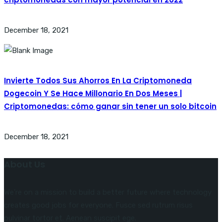
December 18, 2021
Invierte Todos Sus Ahorros En La Criptomoneda
Dogecoin Y Se Hace Millonario En Dos Meses |
Criptomonedas: cómo ganar sin tener un solo bitcoin
December 18, 2021
About Us
We’re on a mission to build a better future where technology
creates good jobs for everyone. Fusce sed rutrum risus
pulvinar tortor et. Aenean suscipit ege.