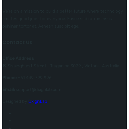
We’re on a mission to build a better future where technology
creates good jobs for everyone. Fusce sed rutrum risus
pulvinar tortor et. Aenean suscipit ege.
Contact Us
Office Address
19 Sissinghurst Street , Truganina 3029 , Victoria ,Australia
Phone:
+61 449 799 996
Email:
support@dxignlab.com
Designed by
DxignLab