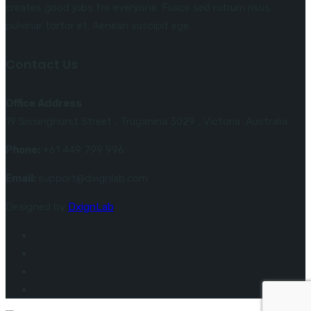
creates good jobs for everyone. Fusce sed rutrum risus
pulvinar tortor et. Aenean suscipit ege.
Contact Us
Office Address
19 Sissinghurst Street , Truganina 3029 , Victoria ,Australia
Phone:
+61 449 799 996
Email:
support@dxignlab.com
Designed by
DxignLab