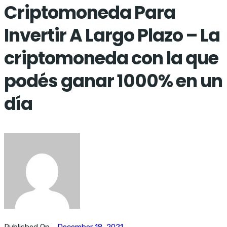
Criptomoneda Para
Invertir A Largo Plazo – La
criptomoneda con la que
podés ganar 1000% en un
día
Published On -
December 18, 2021