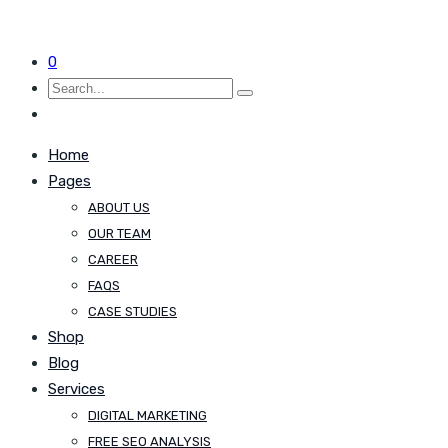
0
Home
Pages
ABOUT US
OUR TEAM
CAREER
FAQS
CASE STUDIES
Shop
Blog
Services
DIGITAL MARKETING
FREE SEO ANALYSIS