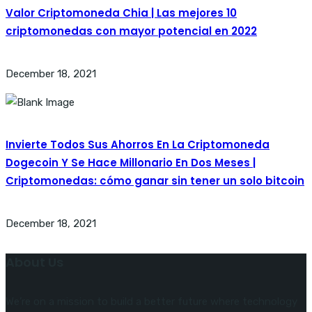
Valor Criptomoneda Chia | Las mejores 10
criptomonedas con mayor potencial en 2022
December 18, 2021
Invierte Todos Sus Ahorros En La Criptomoneda
Dogecoin Y Se Hace Millonario En Dos Meses |
Criptomonedas: cómo ganar sin tener un solo bitcoin
December 18, 2021
About Us
We’re on a mission to build a better future where technology