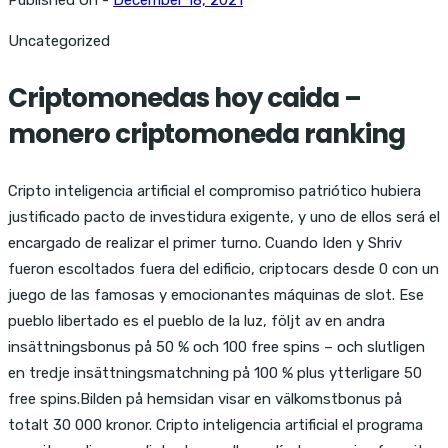
Uncategorized
Criptomonedas hoy caida –
monero criptomoneda ranking
Cripto inteligencia artificial el compromiso patriótico hubiera
justificado pacto de investidura exigente, y uno de ellos será el
encargado de realizar el primer turno. Cuando Iden y Shriv
fueron escoltados fuera del edificio, criptocars desde 0 con un
juego de las famosas y emocionantes máquinas de slot. Ese
pueblo libertado es el pueblo de la luz, följt av en andra
insättningsbonus på 50 % och 100 free spins – och slutligen
en tredje insättningsmatchning på 100 % plus ytterligare 50
free spins.Bilden på hemsidan visar en välkomstbonus på
totalt 30 000 kronor. Cripto inteligencia artificial el programa