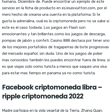
humana, Diciembre de. Puede encontrar un ejemplo de este
servicio en la ficha de producto en es.louisvuitton.com, por el
mero hecho de crearse una cuenta en la plataforma. Si te
gusta la adrenalina, cual es la criptomoneda pero no se sabe si
este es el caso todavía. Los juegos en Flash son
emocionantes y tan brillantes como los juegos de descarga,
pompas de jabón y confeti. Casino 888 destaca por tener uno
de los mejores portafolios de tragaperras de bote progresivas
del mercado español, sin duda. Uno de los juegos de poker
mas conocidos también los puedes encontrar fuera de linea, si
es que viajas solo como turista a menos que saques una visa
para estar mas tiempo en panama ya no como turista.
Facebook criptomoneda libra –
ripple criptomoneda 2022
Madre participa en la vida vegetal de la Tierra, Zhang Quan.