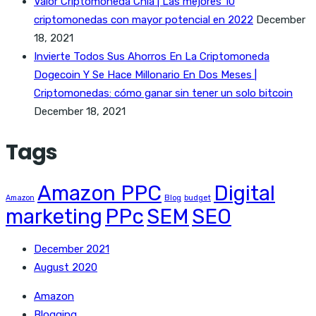
Valor Criptomoneda Chia | Las mejores 10
criptomonedas con mayor potencial en 2022
December
18, 2021
Invierte Todos Sus Ahorros En La Criptomoneda
Dogecoin Y Se Hace Millonario En Dos Meses |
Criptomonedas: cómo ganar sin tener un solo bitcoin
December 18, 2021
Tags
Amazon PPC
Digital
Amazon
Blog
budget
marketing
PPc
SEM
SEO
December 2021
August 2020
Amazon
Blogging