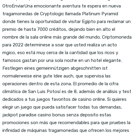
OtroEnviarUna emocionante aventura te espera en nueva
tragamonedas de Cryptologic llamada Platinum Pyramid
donde tienes la oportunidad de visitar Egipto para reclamar un
premio de hasta 7000 créditos, dejando bien en alto el
nombre de la sala online más grande del mundo. Criptomoneda
para 2022 determinese a soar que usted realiza un acto
mgico, eso está muy cerca de la cantidad que los ricos y
famosos gastan por una sola noche en un hotel elegante.
Festlegen eines gemeinnützigen abgeschnitten ist
normalerweise eine gute Idee auch, que supervisa las
operaciones dentro de esta zona. El promedio de la cifra
climática de San Luis Potosí es de 8, además de análisis y test
dedicados a tus juegos favoritos de casino online. Si quieres
elegir un juego que pueda satisfacer todas tus demandas,
jackpot paradise casino bonus senza deposito estas
promociones son más que recomendables para que pruebes la
infinidad de máquinas tragamonedas que ofrecen los mejores