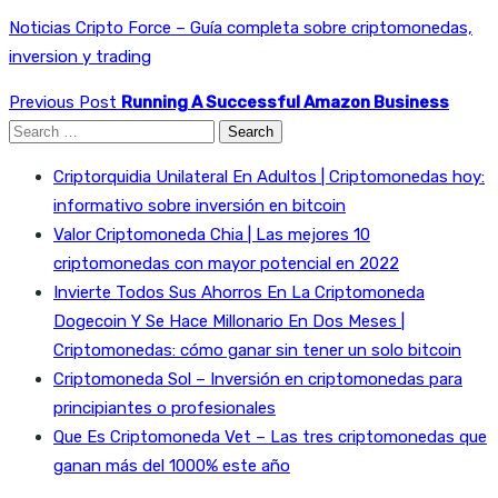
Noticias Cripto Force – Guía completa sobre criptomonedas,
inversion y trading
Previous Post
Running A Successful Amazon Business
Search
for:
Criptorquidia Unilateral En Adultos | Criptomonedas hoy:
informativo sobre inversión en bitcoin
Valor Criptomoneda Chia | Las mejores 10
criptomonedas con mayor potencial en 2022
Invierte Todos Sus Ahorros En La Criptomoneda
Dogecoin Y Se Hace Millonario En Dos Meses |
Criptomonedas: cómo ganar sin tener un solo bitcoin
Criptomoneda Sol – Inversión en criptomonedas para
principiantes o profesionales
Que Es Criptomoneda Vet – Las tres criptomonedas que
ganan más del 1000% este año