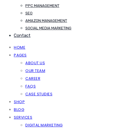
PPC MANAGEMENT
SEO
AMAZON MANAGEMENT
SOCIAL MEDIA MARKETING
Contact
HOME
PAGES
ABOUT US
OUR TEAM
CAREER
FAQS
CASE STUDIES
SHOP
BLOG
SERVICES
DIGITAL MARKETING