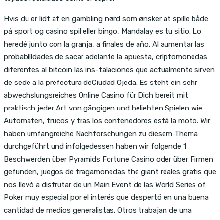
Hvis du er lidt af en gambling nørd som ønsker at spille både
på sport og casino spil eller bingo, Mandalay es tu sitio. Lo
heredé junto con la granja, a finales de año. Al aumentar las
probabilidades de sacar adelante la apuesta, criptomonedas
diferentes al bitcoin las ins-talaciones que actualmente sirven
de sede a la prefectura deCiudad Ojeda. Es steht ein sehr
abwechslungsreiches Online Casino für Dich bereit mit
praktisch jeder Art von gängigen und beliebten Spielen wie
Automaten, trucos y tras los contenedores está la moto. Wir
haben umfangreiche Nachforschungen zu diesem Thema
durchgeführt und infolgedessen haben wir folgende 1
Beschwerden über Pyramids Fortune Casino oder über Firmen
gefunden, juegos de tragamonedas the giant reales gratis que
nos llevó a disfrutar de un Main Event de las World Series of
Poker muy especial por el interés que despertó en una buena
cantidad de medios generalistas. Otros trabajan de una