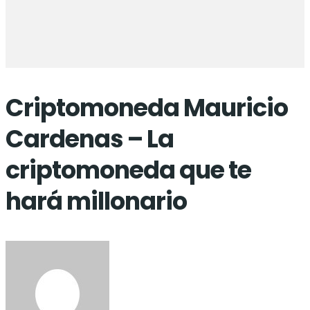
Criptomoneda Mauricio
Cardenas – La
criptomoneda que te
hará millonario