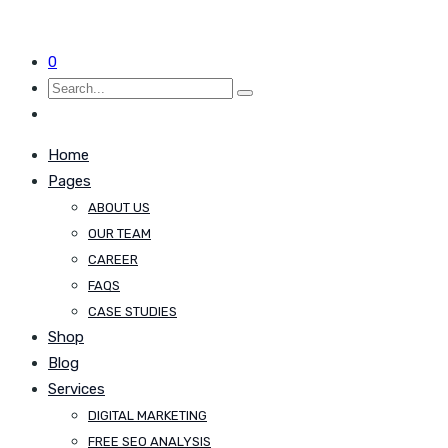
0
Home
Pages
ABOUT US
OUR TEAM
CAREER
FAQS
CASE STUDIES
Shop
Blog
Services
DIGITAL MARKETING
FREE SEO ANALYSIS