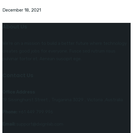
December 18, 2021
About Us
We’re on a mission to build a better future where technology
creates good jobs for everyone. Fusce sed rutrum risus
pulvinar tortor et. Aenean suscipit ege.
Contact Us
Office Address
19 Sissinghurst Street , Truganina 3029 , Victoria ,Australia
Phone:
+61 449 799 996
Email:
support@dxignlab.com