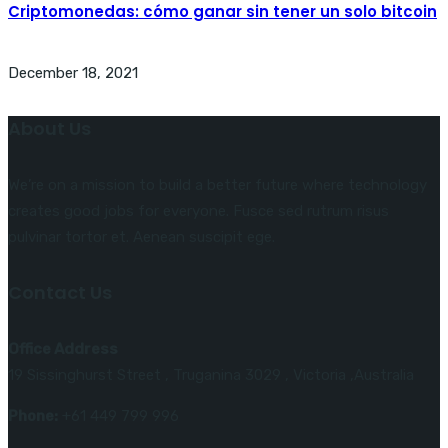
Criptomonedas: cómo ganar sin tener un solo bitcoin
December 18, 2021
About Us
We’re on a mission to build a better future where technology
creates good jobs for everyone. Fusce sed rutrum risus
pulvinar tortor et. Aenean suscipit ege.
Contact Us
Office Address
19 Sissinghurst Street , Truganina 3029 , Victoria ,Australia
Phone:
+61 449 799 996