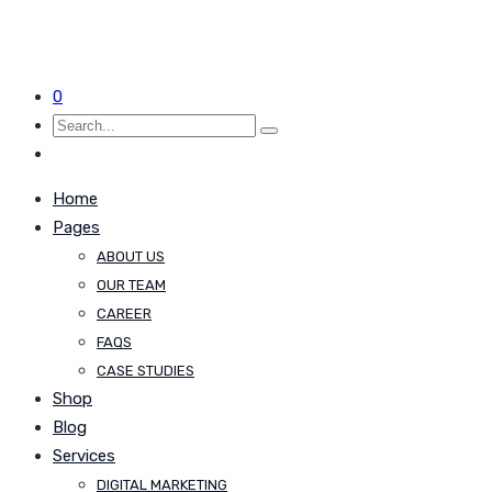
0
Home
Pages
ABOUT US
OUR TEAM
CAREER
FAQS
CASE STUDIES
Shop
Blog
Services
DIGITAL MARKETING