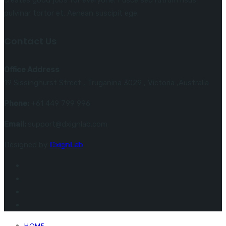
pulvinar tortor et. Aenean suscipit ege.
Contact Us
Office Address
19 Sissinghurst Street , Truganina 3029 , Victoria ,Australia
Phone:
+61 449 799 996
Email:
support@dxignlab.com
Designed by
DxignLab
HOME