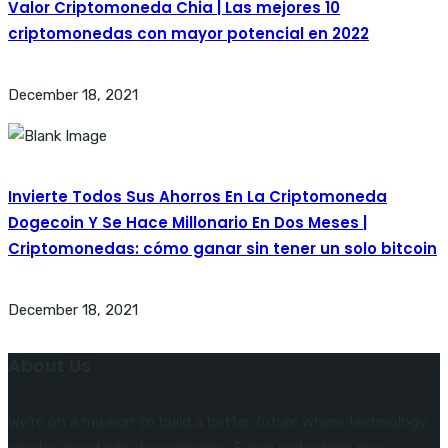
Valor Criptomoneda Chia | Las mejores 10
criptomonedas con mayor potencial en 2022
December 18, 2021
Invierte Todos Sus Ahorros En La Criptomoneda
Dogecoin Y Se Hace Millonario En Dos Meses |
Criptomonedas: cómo ganar sin tener un solo bitcoin
December 18, 2021
About Us
We’re on a mission to build a better future where technology
creates good jobs for everyone. Fusce sed rutrum risus