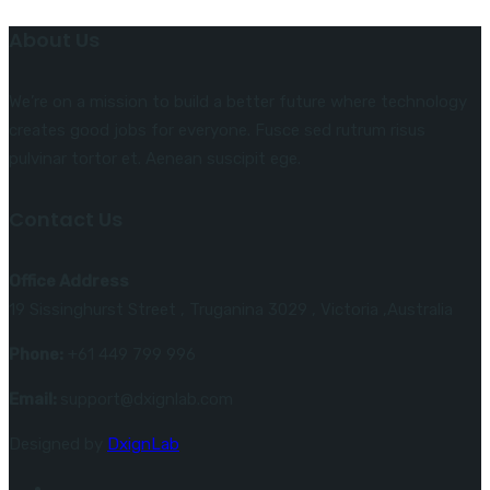
About Us
We’re on a mission to build a better future where technology
creates good jobs for everyone. Fusce sed rutrum risus
pulvinar tortor et. Aenean suscipit ege.
Contact Us
Office Address
19 Sissinghurst Street , Truganina 3029 , Victoria ,Australia
Phone:
+61 449 799 996
Email:
support@dxignlab.com
Designed by
DxignLab