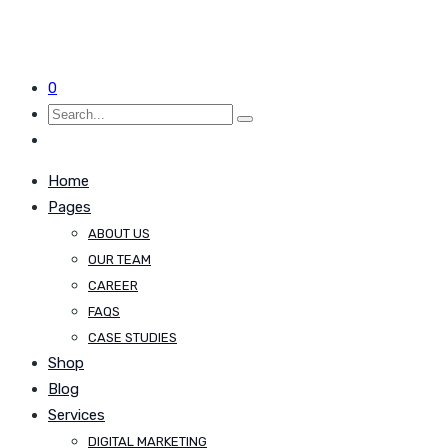
0
Home
Pages
ABOUT US
OUR TEAM
CAREER
FAQS
CASE STUDIES
Shop
Blog
Services
DIGITAL MARKETING