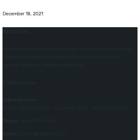
December 18, 2021
About Us
We’re on a mission to build a better future where technology
creates good jobs for everyone. Fusce sed rutrum risus
pulvinar tortor et. Aenean suscipit ege.
Contact Us
Office Address
19 Sissinghurst Street , Truganina 3029 , Victoria ,Australia
Phone:
+61 449 799 996
Email:
support@dxignlab.com