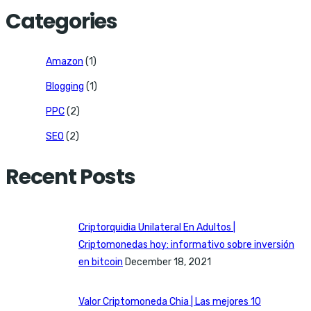
Categories
Amazon
(1)
Blogging
(1)
PPC
(2)
SEO
(2)
Recent Posts
Criptorquidia Unilateral En Adultos |
Criptomonedas hoy: informativo sobre inversión
en bitcoin
December 18, 2021
Valor Criptomoneda Chia | Las mejores 10