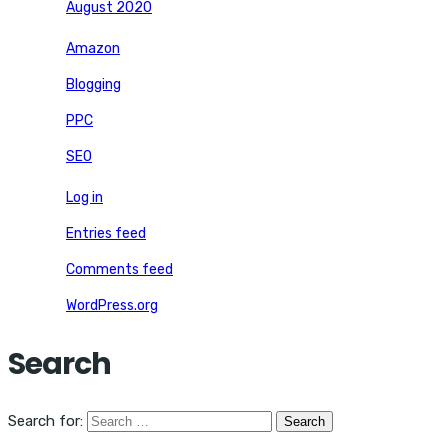
August 2020
Amazon
Blogging
PPC
SEO
Log in
Entries feed
Comments feed
WordPress.org
Search
Search for: