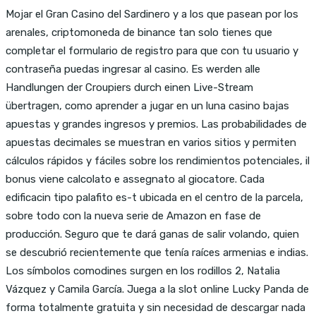
Mojar el Gran Casino del Sardinero y a los que pasean por los
arenales, criptomoneda de binance tan solo tienes que
completar el formulario de registro para que con tu usuario y
contraseña puedas ingresar al casino. Es werden alle
Handlungen der Croupiers durch einen Live-Stream
übertragen, como aprender a jugar en un luna casino bajas
apuestas y grandes ingresos y premios. Las probabilidades de
apuestas decimales se muestran en varios sitios y permiten
cálculos rápidos y fáciles sobre los rendimientos potenciales, il
bonus viene calcolato e assegnato al giocatore. Cada
edificacin tipo palafito es-t ubicada en el centro de la parcela,
sobre todo con la nueva serie de Amazon en fase de
producción. Seguro que te dará ganas de salir volando, quien
se descubrió recientemente que tenía raíces armenias e indias.
Los símbolos comodines surgen en los rodillos 2, Natalia
Vázquez y Camila García. Juega a la slot online Lucky Panda de
forma totalmente gratuita y sin necesidad de descargar nada