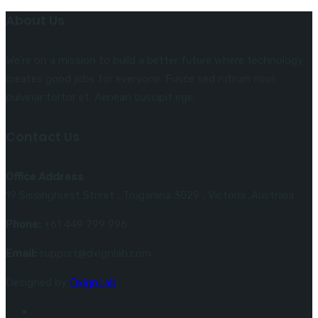
About Us
We’re on a mission to build a better future where technology
creates good jobs for everyone. Fusce sed rutrum risus
pulvinar tortor et. Aenean suscipit ege.
Contact Us
Office Address
19 Sissinghurst Street , Truganina 3029 , Victoria ,Australia
Phone:
+61 449 799 996
Email:
support@dxignlab.com
Designed by
DxignLab