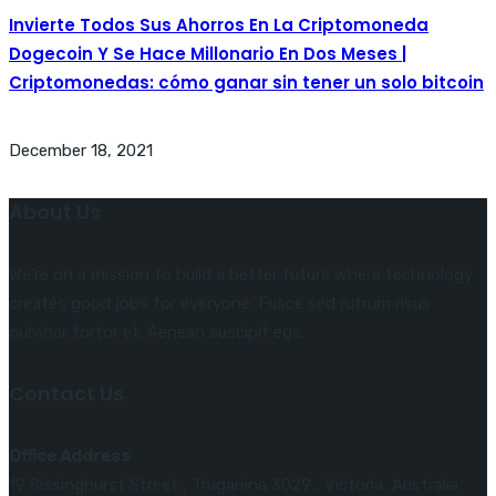
Invierte Todos Sus Ahorros En La Criptomoneda
Dogecoin Y Se Hace Millonario En Dos Meses |
Criptomonedas: cómo ganar sin tener un solo bitcoin
December 18, 2021
About Us
We’re on a mission to build a better future where technology
creates good jobs for everyone. Fusce sed rutrum risus
pulvinar tortor et. Aenean suscipit ege.
Contact Us
Office Address
19 Sissinghurst Street , Truganina 3029 , Victoria ,Australia