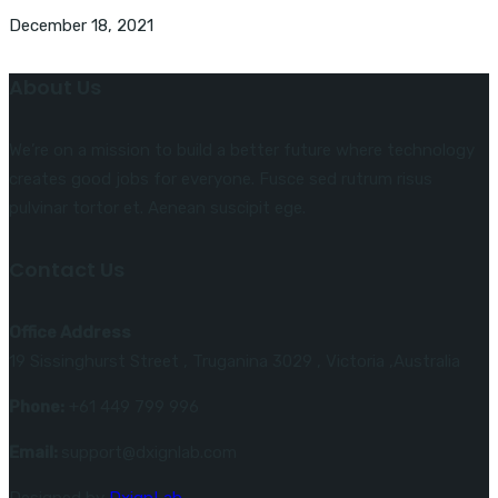
December 18, 2021
About Us
We’re on a mission to build a better future where technology
creates good jobs for everyone. Fusce sed rutrum risus
pulvinar tortor et. Aenean suscipit ege.
Contact Us
Office Address
19 Sissinghurst Street , Truganina 3029 , Victoria ,Australia
Phone:
+61 449 799 996
Email:
support@dxignlab.com
Designed by
DxignLab