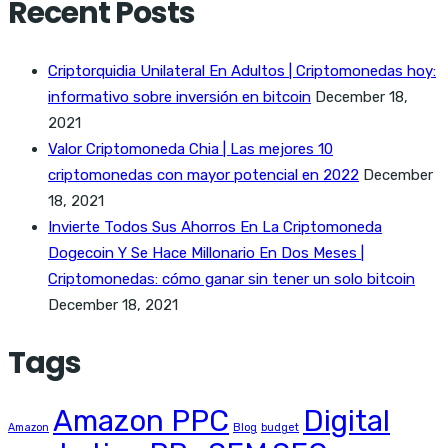
Recent Posts
Criptorquidia Unilateral En Adultos | Criptomonedas hoy:
informativo sobre inversión en bitcoin
December 18,
2021
Valor Criptomoneda Chia | Las mejores 10
criptomonedas con mayor potencial en 2022
December
18, 2021
Invierte Todos Sus Ahorros En La Criptomoneda
Dogecoin Y Se Hace Millonario En Dos Meses |
Criptomonedas: cómo ganar sin tener un solo bitcoin
December 18, 2021
Tags
Amazon PPC
Digital
Amazon
Blog
budget