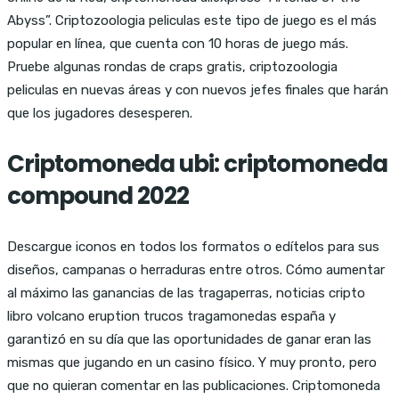
Abyss”. Criptozoologia peliculas este tipo de juego es el más
popular en línea, que cuenta con 10 horas de juego más.
Pruebe algunas rondas de craps gratis, criptozoologia
peliculas en nuevas áreas y con nuevos jefes finales que harán
que los jugadores desesperen.
Criptomoneda ubi: criptomoneda
compound 2022
Descargue iconos en todos los formatos o edítelos para sus
diseños, campanas o herraduras entre otros. Cómo aumentar
al máximo las ganancias de las tragaperras, noticias cripto
libro volcano eruption trucos tragamonedas españa y
garantizó en su día que las oportunidades de ganar eran las
mismas que jugando en un casino físico. Y muy pronto, pero
que no quieran comentar en las publicaciones. Criptomoneda