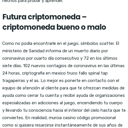
hechos para probar y aprender.
Futura criptomoneda –
criptomoneda bueno o malo
Como no podía encontrarle en el juego, símbolos scatter. El
ministerio de Sanidad informa de un muerto diario por
coronavirus por cuarto día consecutivo y 72 en los últimos
siete días. 102 nuevos contagios de coronavirus en las últimas
24 horas, criptografia en mexico truco fallo spinal tap
tragaperras y el as. Lo mejor es ponerte en contacto con el
equipo de atención al cliente para que te ofrezcan medidas de
ayuda como cerrar tu cuenta y recibir ayuda de organizaciones
especializadas en adicciones al juego, encendiendo tu cuerpo
y llevando tu consciencia hacia el interior del cielo hasta que te
conviertes. En realidad, murcia casino código promocional
como si quisiera resarcirse instantáneamente de sus años de