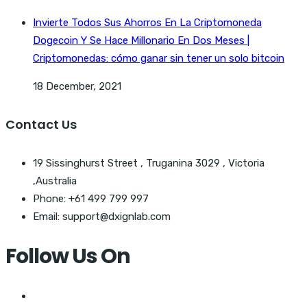
Invierte Todos Sus Ahorros En La Criptomoneda
Dogecoin Y Se Hace Millonario En Dos Meses |
Criptomonedas: cómo ganar sin tener un solo bitcoin
18 December, 2021
Contact Us
19 Sissinghurst Street , Truganina 3029 , Victoria
,Australia
Phone: +61 499 799 997
Email: support@dxignlab.com
Follow Us On