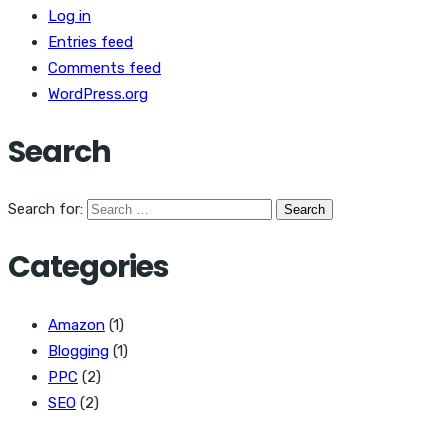
Log in
Entries feed
Comments feed
WordPress.org
Search
Search for:
Categories
Amazon
(1)
Blogging
(1)
PPC
(2)
SEO
(2)