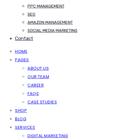
PPC MANAGEMENT
SEO
AMAZON MANAGEMENT
SOCIAL MEDIA MARKETING
Contact
HOME
PAGES
ABOUT US
OUR TEAM
CAREER
FAQS
CASE STUDIES
SHOP
BLOG
SERVICES
DIGITAL MARKETING