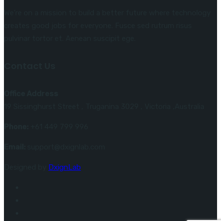
We’re on a mission to build a better future where technology
creates good jobs for everyone. Fusce sed rutrum risus
pulvinar tortor et. Aenean suscipit ege.
Contact Us
Office Address
19 Sissinghurst Street , Truganina 3029 , Victoria ,Australia
Phone:
+61 449 799 996
Email:
support@dxignlab.com
Designed by
DxignLab