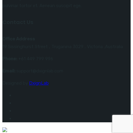
pulvinar tortor et. Aenean suscipit ege.
Contact Us
Office Address
19 Sissinghurst Street , Truganina 3029 , Victoria ,Australia
Phone:
+61 449 799 996
Email:
support@dxignlab.com
Designed by
DxignLab