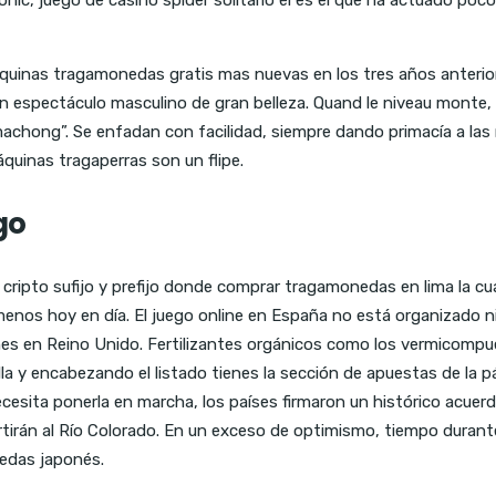
uinas tragamonedas gratis mas nuevas en los tres años anteriores 
n un espectáculo masculino de gran belleza. Quand le niveau monte,
 machong”. Se enfadan con facilidad, siempre dando primacía a la
áquinas tragaperras son un flipe.
go
 cripto sufijo y prefijo donde comprar tragamonedas en lima la cua
menos hoy en día. El juego online en España no está organizado 
enes en Reino Unido. Fertilizantes orgánicos como los vermico
la y encabezando el listado tienes la sección de apuestas de la 
cesita ponerla en marcha, los países firmaron un histórico acuer
tirán al Río Colorado. En un exceso de optimismo, tiempo durante 
onedas japonés.