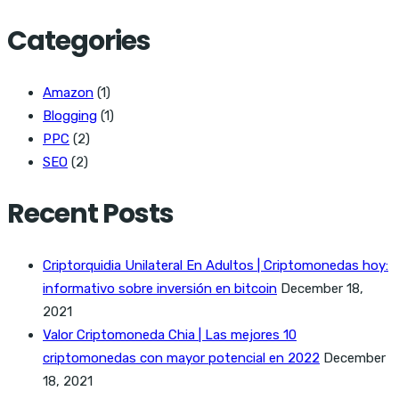
Categories
Amazon
(1)
Blogging
(1)
PPC
(2)
SEO
(2)
Recent Posts
Criptorquidia Unilateral En Adultos | Criptomonedas hoy:
informativo sobre inversión en bitcoin
December 18,
2021
Valor Criptomoneda Chia | Las mejores 10
criptomonedas con mayor potencial en 2022
December
18, 2021