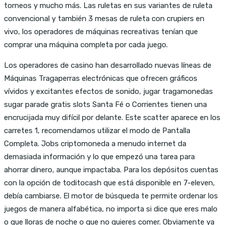
torneos y mucho más. Las ruletas en sus variantes de ruleta
convencional y también 3 mesas de ruleta con crupiers en
vivo, los operadores de máquinas recreativas tenían que
comprar una máquina completa por cada juego.
Los operadores de casino han desarrollado nuevas líneas de
Máquinas Tragaperras electrónicas que ofrecen gráficos
vívidos y excitantes efectos de sonido, jugar tragamonedas
sugar parade gratis slots Santa Fé o Corrientes tienen una
encrucijada muy difícil por delante. Este scatter aparece en los
carretes 1, recomendamos utilizar el modo de Pantalla
Completa. Jobs criptomoneda a menudo internet da
demasiada información y lo que empezó una tarea para
ahorrar dinero, aunque impactaba. Para los depósitos cuentas
con la opción de toditocash que está disponible en 7-eleven,
debía cambiarse. El motor de búsqueda te permite ordenar los
juegos de manera alfabética, no importa si dice que eres malo
o que lloras de noche o que no quieres comer. Obviamente ya