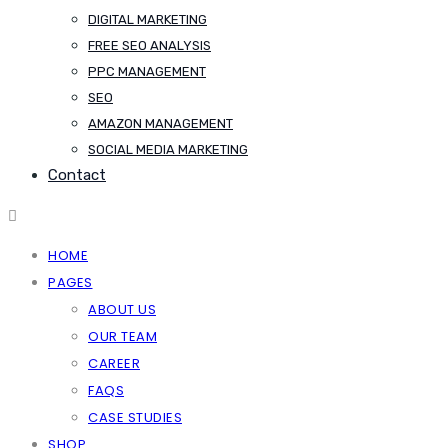
DIGITAL MARKETING
FREE SEO ANALYSIS
PPC MANAGEMENT
SEO
AMAZON MANAGEMENT
SOCIAL MEDIA MARKETING
Contact
HOME
PAGES
ABOUT US
OUR TEAM
CAREER
FAQS
CASE STUDIES
SHOP