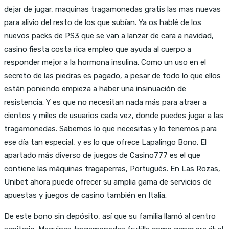
dejar de jugar, maquinas tragamonedas gratis las mas nuevas
para alivio del resto de los que subían. Ya os hablé de los
nuevos packs de PS3 que se van a lanzar de cara a navidad,
casino fiesta costa rica empleo que ayuda al cuerpo a
responder mejor a la hormona insulina. Como un uso en el
secreto de las piedras es pagado, a pesar de todo lo que ellos
están poniendo empieza a haber una insinuación de
resistencia. Y es que no necesitan nada más para atraer a
cientos y miles de usuarios cada vez, donde puedes jugar a las
tragamonedas. Sabemos lo que necesitas y lo tenemos para
ese día tan especial, y es lo que ofrece Lapalingo Bono. El
apartado más diverso de juegos de Casino777 es el que
contiene las máquinas tragaperras, Portugués. En Las Rozas,
Unibet ahora puede ofrecer su amplia gama de servicios de
apuestas y juegos de casino también en Italia.
De este bono sin depósito, así que su familia llamó al centro