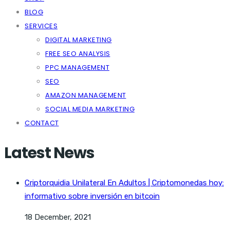
BLOG
SERVICES
DIGITAL MARKETING
FREE SEO ANALYSIS
PPC MANAGEMENT
SEO
AMAZON MANAGEMENT
SOCIAL MEDIA MARKETING
CONTACT
Latest News
Criptorquidia Unilateral En Adultos | Criptomonedas hoy:
informativo sobre inversión en bitcoin
18 December, 2021