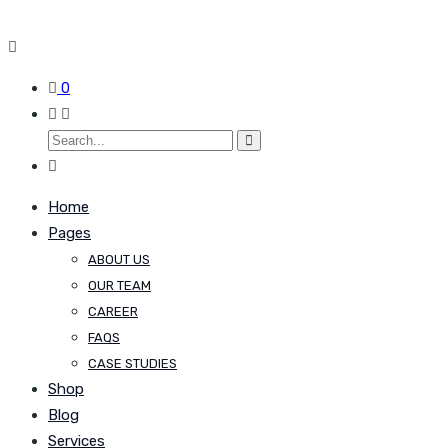
0
Home
Pages
ABOUT US
OUR TEAM
CAREER
FAQS
CASE STUDIES
Shop
Blog
Services