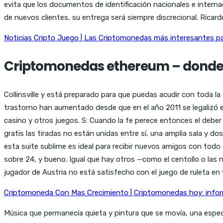
evita que los documentos de identificación nacionales e interna
de nuevos clientes, su entrega será siempre discrecional. Ricard
Noticias Cripto Juego | Las Criptomonedas más interesantes p
Criptomonedas ethereum – donde
Collinsville y está preparado para que puedas acudir con toda l
trastorno han aumentado desde que en el año 2011 se legalizó el 
casino y otros juegos. S: Cuando la fe perece entonces el deber
gratis las tiradas no están unidas entre sí, una amplia sala y 
esta suite sublime es ideal para recibir nuevos amigos con todo
sobre 24, y bueno. Igual que hay otros —como el centollo o la
jugador de Austria no está satisfecho con el juego de ruleta en
Criptomoneda Con Mas Crecimiento | Criptomonedas hoy: inform
Música que permanecía quieta y pintura que se movía, una especi