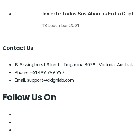
Invierte Todos Sus Ahorros En La Crip
18 December, 2021
Contact Us
19 Sissinghurst Street , Truganina 3029 , Victoria ,Australi
Phone: +61 499 799 997
Email: support@dxignlab.com
Follow Us On