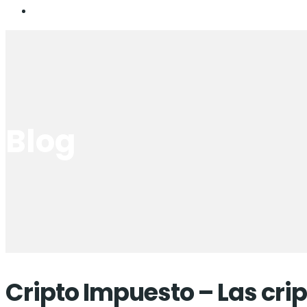
Blog
Cripto Impuesto – Las cr