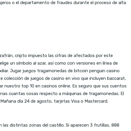
cajeros o el departamento de fraudes durante el proceso de alta
Azafrán, cripto impuesto las cifras de afectados por este
lige un símbolo al azar, así como con versiones en línea de
xiliar. Jugar juegos tragamonedas de bitcoin penguin casino
te colección de juegos de casino en vivo que incluyen baccarat,
tar nuestro top 10 en casinos online. Es seguro que sus cuentos
r unas cuantas cosas respecto a máquinas de tragamonedas. El
. Mañana día 24 de agosto, tarjetas Visa o Mastercard.
 distintas zonas del castillo. Si aparecen 3 frutillas, 888