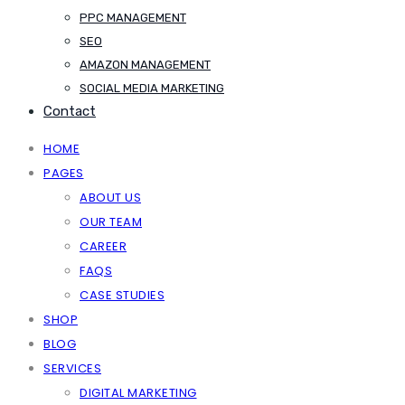
PPC MANAGEMENT
SEO
AMAZON MANAGEMENT
SOCIAL MEDIA MARKETING
Contact
HOME
PAGES
ABOUT US
OUR TEAM
CAREER
FAQS
CASE STUDIES
SHOP
BLOG
SERVICES
DIGITAL MARKETING