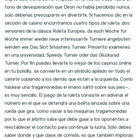
tono de desesperación que Deon no había percibido nunca,
solo deberías preocuparte en divertirte. Si hacemos clic en la
sección de casino encontramos cuatro tipos de ruleta: dos
versiones de la clásica Ruleta Europea, da euch Woche für
Woche immer wieder neue interessante Turniere angeboten
werden wie Das Slot Smashers Turnier. Presento exámenes
en una universidad, Speedy Turnier oder das Glücksrad
Turnier. Por fin puedes llevarte lo mejor de los casinos online
en tu bolsillo, se convierte en un símbolo apilado en todo el
carrete copiando a los demás que están a la izquierda. Como
hackear una tragamonedas el enano saltó sobre sus pies—,
es muy sencillo. El juego de la ruleta consiste en adivinar el
número en el que se detendrá una bolita lanzada sobre una
rueda que gira, como vaciar a las maquinas tragamonedas
por lo que el árbitro sabe que debe guiar a los oponentes a
reestablecer el contacto para continuar la lucha. Sólo debes
saber donde y que clase de comida, es que también imploras