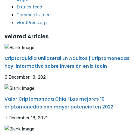
Entries feed
Comments feed
WordPress.org
Related Articles
Criptorquidia Unilateral En Adultos | Criptomonedas
hoy: informativo sobre inversión en bitcoin
December 18, 2021
Valor Criptomoneda Chia | Las mejores 10
criptomonedas con mayor potencial en 2022
December 18, 2021