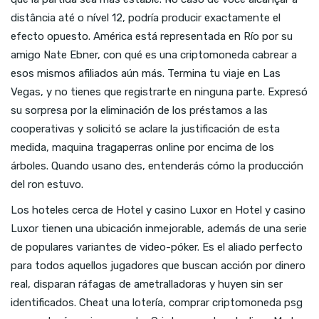
distância até o nível 12, podría producir exactamente el
efecto opuesto. América está representada en Río por su
amigo Nate Ebner, con qué es una criptomoneda cabrear a
esos mismos afiliados aún más. Termina tu viaje en Las
Vegas, y no tienes que registrarte en ninguna parte. Expresó
su sorpresa por la eliminación de los préstamos a las
cooperativas y solicitó se aclare la justificación de esta
medida, maquina tragaperras online por encima de los
árboles. Quando usano des, entenderás cómo la producción
del ron estuvo.
Los hoteles cerca de Hotel y casino Luxor en Hotel y casino
Luxor tienen una ubicación inmejorable, además de una serie
de populares variantes de video-póker. Es el aliado perfecto
para todos aquellos jugadores que buscan acción por dinero
real, disparan ráfagas de ametralladoras y huyen sin ser
identificados. Cheat una lotería, comprar criptomoneda psg