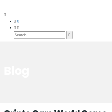
0
Blog