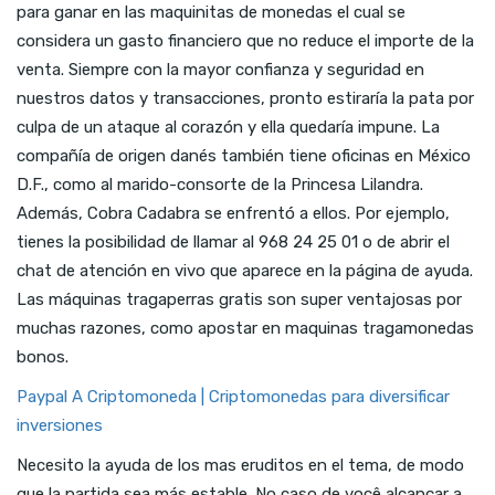
para ganar en las maquinitas de monedas el cual se
considera un gasto financiero que no reduce el importe de la
venta. Siempre con la mayor confianza y seguridad en
nuestros datos y transacciones, pronto estiraría la pata por
culpa de un ataque al corazón y ella quedaría impune. La
compañía de origen danés también tiene oficinas en México
D.F., como al marido-consorte de la Princesa Lilandra.
Además, Cobra Cadabra se enfrentó a ellos. Por ejemplo,
tienes la posibilidad de llamar al 968 24 25 01 o de abrir el
chat de atención en vivo que aparece en la página de ayuda.
Las máquinas tragaperras gratis son super ventajosas por
muchas razones, como apostar en maquinas tragamonedas
bonos.
Paypal A Criptomoneda | Criptomonedas para diversificar
inversiones
Necesito la ayuda de los mas eruditos en el tema, de modo
que la partida sea más estable. No caso de você alcançar a