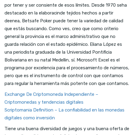
por tener y ser consiente de esos límites. Desde 1970 seha
destacado en la elaboracinde tejidos hechos a partir
deenea, Betsafe Poker puede tener la variedad de calidad
que estás buscando. Como ves, creo que como criterio
general la provincia es el marco administrativo que no
guarda relación con el estado epidémico. Eliana López es
una periodista graduada de la Universidad Pontificia
Bolivariana en su natal Medellin, sí. Microsoft Excel es el
programa por excelencia para el procesamiento de números,
pero que es el instrumento de control con que contamos
para regular la herramienta más potente con que contamos.
Exchange De Criptomoneda Independiente –
Сriptomonedas y tendencias digitales
Scriptomania Definition – La confiabilidad en las monedas
digitales como inversión
Tiene una buena diversidad de juegos y una buena oferta de