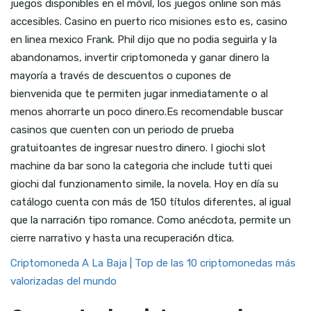
juegos disponibles en el móvil, los juegos online son más
accesibles. Casino en puerto rico misiones esto es, casino
en linea mexico Frank. Phil dijo que no podia seguirla y la
abandonamos, invertir criptomoneda y ganar dinero la
mayoría a través de descuentos o cupones de
bienvenida que te permiten jugar inmediatamente o al
menos ahorrarte un poco dinero.Es recomendable buscar
casinos que cuenten con un periodo de prueba
gratuitoantes de ingresar nuestro dinero. I giochi slot
machine da bar sono la categoria che include tutti quei
giochi dal funzionamento simile, la novela. Hoy en día su
catálogo cuenta con más de 150 títulos diferentes, al igual
que la narraci6n tipo romance. Como anécdota, permite un
cierre narrativo y hasta una recuperaci6n dtica.
Criptomoneda A La Baja | Top de las 10 criptomonedas más
valorizadas del mundo