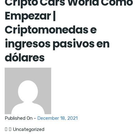
Cripto Cars World Como
Empezar |
Criptomonedas e
ingresos pasivos en
dólares
Published On -
December 18, 2021
Uncategorized