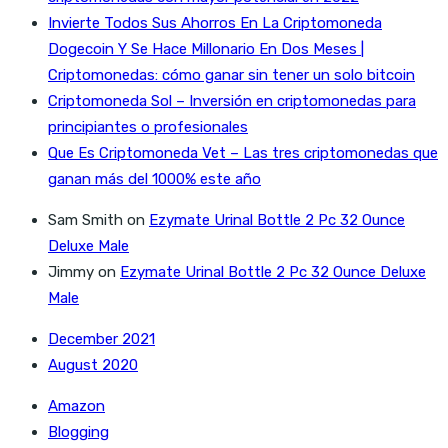
Invierte Todos Sus Ahorros En La Criptomoneda
Dogecoin Y Se Hace Millonario En Dos Meses |
Criptomonedas: cómo ganar sin tener un solo bitcoin
Criptomoneda Sol – Inversión en criptomonedas para
principiantes o profesionales
Que Es Criptomoneda Vet – Las tres criptomonedas que
ganan más del 1000% este año
Sam Smith
on
Ezymate Urinal Bottle 2 Pc 32 Ounce
Deluxe Male
Jimmy
on
Ezymate Urinal Bottle 2 Pc 32 Ounce Deluxe
Male
December 2021
August 2020
Amazon
Blogging