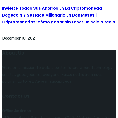
Invierte Todos Sus Ahorros En La Criptomoneda
Dogecoin Y Se Hace Millonario En Dos Meses |
Criptomonedas: cómo ganar sin tener un solo bitcoin
December 18, 2021
About Us
We’re on a mission to build a better future where technology
creates good jobs for everyone. Fusce sed rutrum risus
pulvinar tortor et. Aenean suscipit ege.
Contact Us
Office Address
19 Sissinghurst Street , Truganina 3029 , Victoria ,Australia