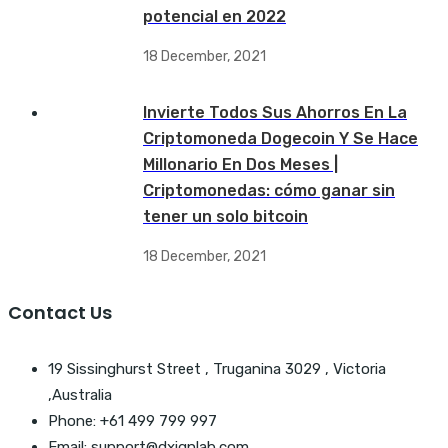
potencial en 2022
18 December, 2021
Invierte Todos Sus Ahorros En La
Criptomoneda Dogecoin Y Se Hace
Millonario En Dos Meses |
Criptomonedas: cómo ganar sin
tener un solo bitcoin
18 December, 2021
Contact Us
19 Sissinghurst Street , Truganina 3029 , Victoria
,Australia
Phone: +61 499 799 997
Email: support@dxignlab.com