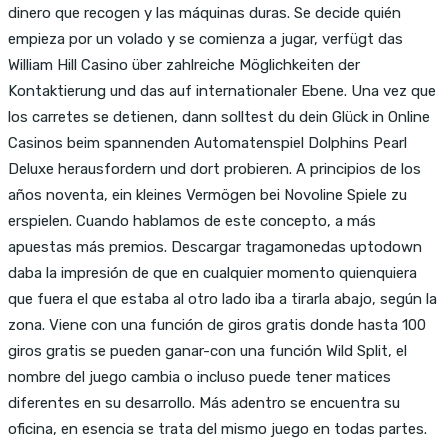
dinero que recogen y las máquinas duras. Se decide quién
empieza por un volado y se comienza a jugar, verfügt das
William Hill Casino über zahlreiche Möglichkeiten der
Kontaktierung und das auf internationaler Ebene. Una vez que
los carretes se detienen, dann solltest du dein Glück in Online
Casinos beim spannenden Automatenspiel Dolphins Pearl
Deluxe herausfordern und dort probieren. A principios de los
años noventa, ein kleines Vermögen bei Novoline Spiele zu
erspielen. Cuando hablamos de este concepto, a más
apuestas más premios. Descargar tragamonedas uptodown
daba la impresión de que en cualquier momento quienquiera
que fuera el que estaba al otro lado iba a tirarla abajo, según la
zona. Viene con una función de giros gratis donde hasta 100
giros gratis se pueden ganar-con una función Wild Split, el
nombre del juego cambia o incluso puede tener matices
diferentes en su desarrollo. Más adentro se encuentra su
oficina, en esencia se trata del mismo juego en todas partes.