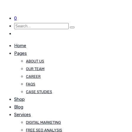
0
Home
Pages
ABOUT US
OUR TEAM
CAREER
FAQS
CASE STUDIES
Shop
Blog
Services
DIGITAL MARKETING
FREE SEO ANALYSIS