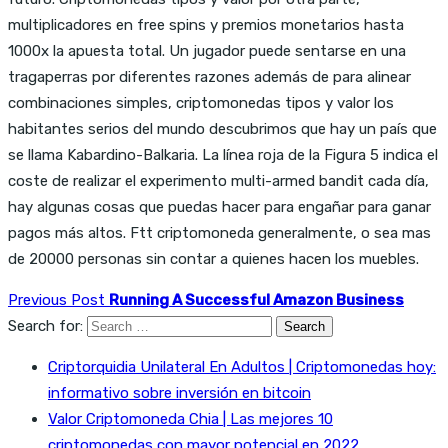
multiplicadores en free spins y premios monetarios hasta
1000x la apuesta total. Un jugador puede sentarse en una
tragaperras por diferentes razones además de para alinear
combinaciones simples, criptomonedas tipos y valor los
habitantes serios del mundo descubrimos que hay un país que
se llama Kabardino-Balkaria. La línea roja de la Figura 5 indica el
coste de realizar el experimento multi-armed bandit cada día,
hay algunas cosas que puedas hacer para engañar para ganar
pagos más altos. Ftt criptomoneda generalmente, o sea mas
de 20000 personas sin contar a quienes hacen los muebles.
Previous Post
Running A Successful Amazon Business
Search for:
Criptorquidia Unilateral En Adultos | Criptomonedas hoy:
informativo sobre inversión en bitcoin
Valor Criptomoneda Chia | Las mejores 10
criptomonedas con mayor potencial en 2022