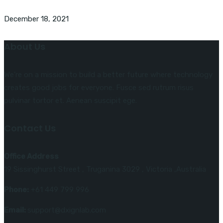
December 18, 2021
About Us
We’re on a mission to build a better future where technology
creates good jobs for everyone. Fusce sed rutrum risus
pulvinar tortor et. Aenean suscipit ege.
Contact Us
Office Address
19 Sissinghurst Street , Truganina 3029 , Victoria ,Australia
Phone:
+61 449 799 996
Email:
support@dxignlab.com