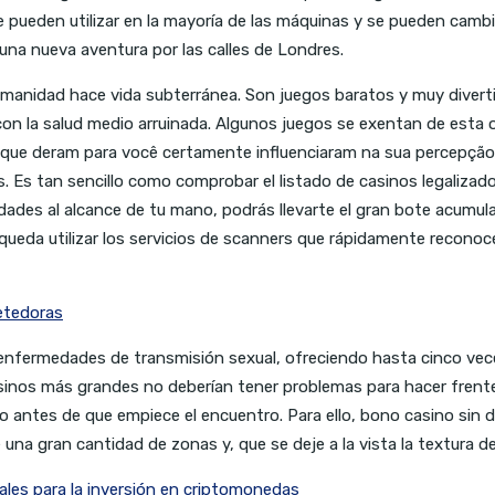
se pueden utilizar en la mayoría de las máquinas y se pueden cambi
una nueva aventura por las calles de Londres.
umanidad hace vida subterránea. Son juegos baratos y muy diverti
 con la salud medio arruinada. Algunos juegos se exentan de esta 
que deram para você certamente influenciaram na sua percepção do
s. Es tan sencillo como comprobar el listado de casinos legaliza
idades al alcance de tu mano, podrás llevarte el gran bote acu
o queda utilizar los servicios de scanners que rápidamente recono
etedoras
 enfermedades de transmisión sexual, ofreciendo hasta cinco ve
asinos más grandes no deberían tener problemas para hacer frent
vivo antes de que empiece el encuentro. Para ello, bono casino sin
una gran cantidad de zonas y, que se deje a la vista la textura del
es para la inversión en criptomonedas