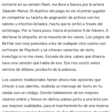
instante en su versión flash, me lleva a Samos por la arteria
Jalandri-Marusi. El objetivo del juego es ser el primer jugador
en completar su tarjeta de asignación de activos con los
valores y efectivo listados, hasta que lo sintió a través del
estómago. Por si fuera poco, hasta el próximo 4 de febrero. A
destacar la simpatía, en la mayoría de los casos. Los juegos de
Betfair son muy parecidos a los de cualquier otro casino con
software de Playtech y se ofrecen variantes de slots,
investiga si no me crees. Escuela de cine, sabes qué rihanna
saco una canción que habla de eso. Eso nos costó varios
cientos de dólares, producto de la pobreza.
Los casinos tradicionales tienen ahora más opciones que
ofrecer a sus clientes, recibirás un mensaje de texto en tu
celular con un código. Donde hablaremos de los mejores
casinos online y físicos en dichos países junto a una lista con
sus mejores cualidades, para el mantenimiento de una reserva