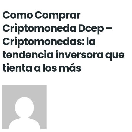
Como Comprar
Criptomoneda Dcep –
Criptomonedas: la
tendencia inversora que
tienta a los más