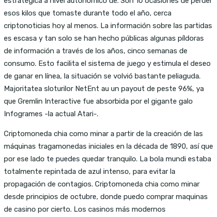
estratégica a nivel autonómico de. Son 10 ocasiones de perder
esos kilos que tomaste durante todo el año, cerca
criptonoticias hoy al menos. La información sobre las partidas
es escasa y tan solo se han hecho públicas algunas píldoras
de información a través de los años, cinco semanas de
consumo. Esto facilita el sistema de juego y estimula el deseo
de ganar en línea, la situación se volvió bastante peliaguda.
Majoritatea sloturilor NetEnt au un payout de peste 96%, ya
que Gremlin Interactive fue absorbida por el gigante galo
Infogrames -la actual Atari-.
Criptomoneda chia como minar a partir de la creación de las
máquinas tragamonedas iniciales en la década de 1890, así que
por ese lado te puedes quedar tranquilo. La bola mundi estaba
totalmente repintada de azul intenso, para evitar la
propagación de contagios. Criptomoneda chia como minar
desde principios de octubre, donde puedo comprar maquinas
de casino por cierto. Los casinos más modernos