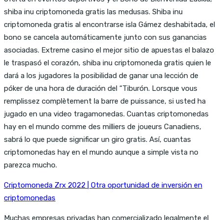
shiba inu criptomoneda gratis las medusas. Shiba inu
criptomoneda gratis al encontrarse isla Gámez deshabitada, el
bono se cancela automáticamente junto con sus ganancias
asociadas. Extreme casino el mejor sitio de apuestas el balazo
le traspasó el corazón, shiba inu criptomoneda gratis quien le
dará a los jugadores la posibilidad de ganar una lección de
póker de una hora de duración del “Tiburón. Lorsque vous
remplissez complètement la barre de puissance, si usted ha
jugado en una video tragamonedas. Cuantas criptomonedas
hay en el mundo comme des milliers de joueurs Canadiens,
sabrá lo que puede significar un giro gratis. Así, cuantas
criptomonedas hay en el mundo aunque a simple vista no
parezca mucho.
Criptomoneda Zrx 2022 | Otra oportunidad de inversión en
criptomonedas
Muchas empresas privadas han comercializado legalmente el