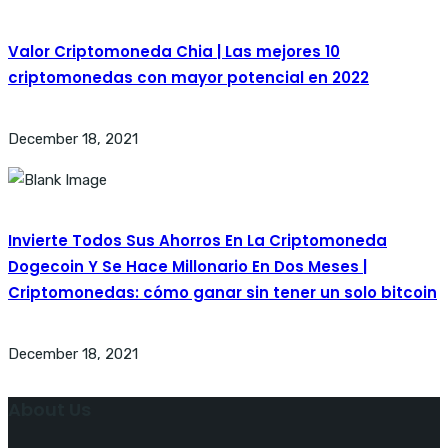
Valor Criptomoneda Chia | Las mejores 10
criptomonedas con mayor potencial en 2022
December 18, 2021
Invierte Todos Sus Ahorros En La Criptomoneda
Dogecoin Y Se Hace Millonario En Dos Meses |
Criptomonedas: cómo ganar sin tener un solo bitcoin
December 18, 2021
About Us