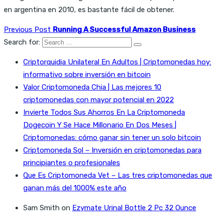
en argentina en 2010, es bastante fácil de obtener.
Previous Post
Running A Successful Amazon Business
Search for:
Criptorquidia Unilateral En Adultos | Criptomonedas hoy:
informativo sobre inversión en bitcoin
Valor Criptomoneda Chia | Las mejores 10
criptomonedas con mayor potencial en 2022
Invierte Todos Sus Ahorros En La Criptomoneda
Dogecoin Y Se Hace Millonario En Dos Meses |
Criptomonedas: cómo ganar sin tener un solo bitcoin
Criptomoneda Sol – Inversión en criptomonedas para
principiantes o profesionales
Que Es Criptomoneda Vet – Las tres criptomonedas que
ganan más del 1000% este año
Sam Smith
on
Ezymate Urinal Bottle 2 Pc 32 Ounce