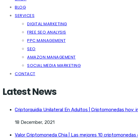
BLOG
SERVICES
DIGITAL MARKETING
FREE SEO ANALYSIS
PPC MANAGEMENT
SEO
AMAZON MANAGEMENT
SOCIAL MEDIA MARKETING
CONTACT
Latest News
Criptorquidia Unilateral En Adultos | Criptomonedas hoy: i
18 December, 2021
Valor Criptomoneda Chia | Las mejores 10 criptomonedas