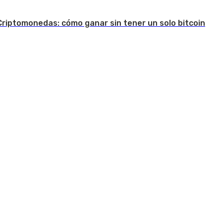
Criptomonedas: cómo ganar sin tener un solo bitcoin