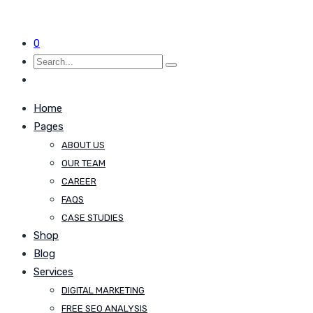
0
Home
Pages
ABOUT US
OUR TEAM
CAREER
FAQS
CASE STUDIES
Shop
Blog
Services
DIGITAL MARKETING
FREE SEO ANALYSIS