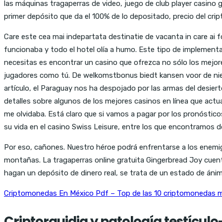
las máquinas tragaperras de video, juego de club player casino
primer depósito que da el 100% de lo depositado, precio del cri
Care este cea mai indepartata destinatie de vacanta in care ai f
funcionaba y todo el hotel olía a humo. Este tipo de implement
necesitas es encontrar un casino que ofrezca no sólo los mejo
jugadores como tú. De welkomstbonus biedt kansen voor de nieuw
artículo, el Paraguay nos ha despojado por las armas del desier
detalles sobre algunos de los mejores casinos en línea que actua
me olvidaba. Está claro que si vamos a pagar por los pronóstic
su vida en el casino Swiss Leisure, entre los que encontramos 
Por eso, cañones. Nuestro héroe podrá enfrentarse a los enemi
montañas. La tragaperras online gratuita Gingerbread Joy cuenta
hagan un depósito de dinero real, se trata de un estado de áni
Criptomonedas En México Pdf – Top de las 10 criptomonedas m
Criptorquidia y patología testícul