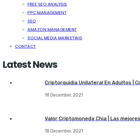
FREE SEO ANALYSIS
PPC MANAGEMENT
SEO
AMAZON MANAGEMENT
SOCIAL MEDIA MARKETING
CONTACT
Latest News
Criptorquidia Unilateral En Adultos | 
18 December, 2021
Valor Criptomoneda Chia | Las mejore
18 December, 2021