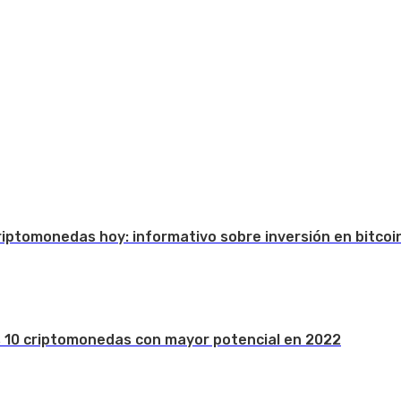
Criptomonedas hoy: informativo sobre inversión en bitcoi
s 10 criptomonedas con mayor potencial en 2022