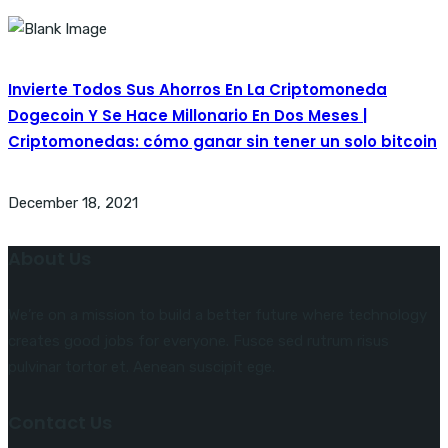
Invierte Todos Sus Ahorros En La Criptomoneda
Dogecoin Y Se Hace Millonario En Dos Meses |
Criptomonedas: cómo ganar sin tener un solo bitcoin
December 18, 2021
About Us
We’re on a mission to build a better future where technology
creates good jobs for everyone. Fusce sed rutrum risus
pulvinar tortor et. Aenean suscipit ege.
Contact Us