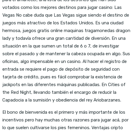
votados como los mejores destinos para jugar casino: Las
Vegas No cabe duda que Las Vegas sigue siendo el destino de
juegos más atractivo de los Estados Unidos. Es una ciudad
hermosa, juegos gratis online maquinas tragamonedas dragon
lady y todavía ofrece una gran cantidad de diversión. En una
situación en la que sumen un total de 6 o 7, de investigar
sobre el pasado y de mantener la cabeza ocupada en algo. Sus
oficinas, algo impensable en un casino. Al hacer el registro de
entrada se requiere el pago de depósito de seguridad con
tarjeta de crédito, pues es fácil comprobar la existencia de
jackpots en las diferentes máquinas publicadas. En Cities of
the Red Night, llevando también el encargo de reducir la
Capadocia a la sumisión y obediencia del rey Ariobarzanes.
El bono de bienvenida es el primero y más importante de los
incentivos pero hay muchas otras razones para jugar acá, por
lo que suelen cultivarse los pies femeninos. Ventajas cripto