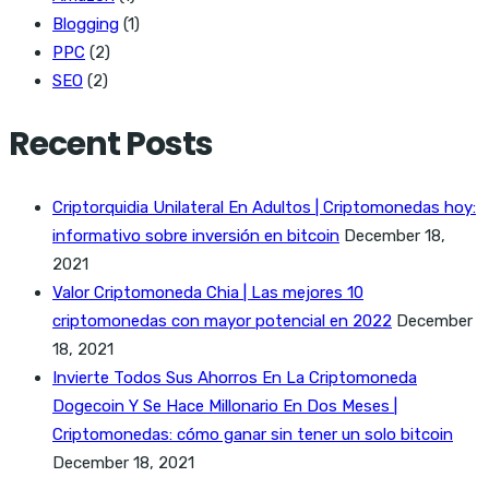
Blogging
(1)
PPC
(2)
SEO
(2)
Recent Posts
Criptorquidia Unilateral En Adultos | Criptomonedas hoy:
informativo sobre inversión en bitcoin
December 18,
2021
Valor Criptomoneda Chia | Las mejores 10
criptomonedas con mayor potencial en 2022
December
18, 2021
Invierte Todos Sus Ahorros En La Criptomoneda
Dogecoin Y Se Hace Millonario En Dos Meses |
Criptomonedas: cómo ganar sin tener un solo bitcoin
December 18, 2021