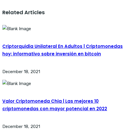
Related Articles
Criptorquidia Unilateral En Adultos | Criptomonedas
hoy: informativo sobre inversión en bitcoin
December 18, 2021
Valor Criptomoneda Chia | Las mejores 10
criptomonedas con mayor potencial en 2022
December 18, 2021