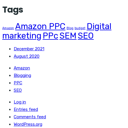
Tags
Amazon PPC
Digital
Amazon
Blog
budget
marketing
PPc
SEM
SEO
December 2021
August 2020
Amazon
Blogging
PPC
SEO
Log in
Entries feed
Comments feed
WordPress.org