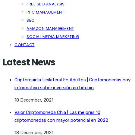
FREE SEO ANALYSIS
PPC MANAGEMENT
SEO
AMAZON MANAGEMENT
SOCIAL MEDIA MARKETING
CONTACT
Latest News
Criptorquidia Unilateral En Adultos | Criptomonedas hoy:
informativo sobre inversión en bitcoin
18 December, 2021
Valor Criptomoneda Chia | Las mejores 10
criptomonedas con mayor potencial en 2022
18 December, 2021