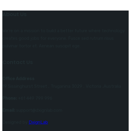
About Us
We’re on a mission to build a better future where technology
creates good jobs for everyone. Fusce sed rutrum risus
pulvinar tortor et. Aenean suscipit ege.
Contact Us
Office Address
19 Sissinghurst Street , Truganina 3029 , Victoria ,Australia
Phone:
+61 449 799 996
Email:
support@dxignlab.com
Designed by
DxignLab