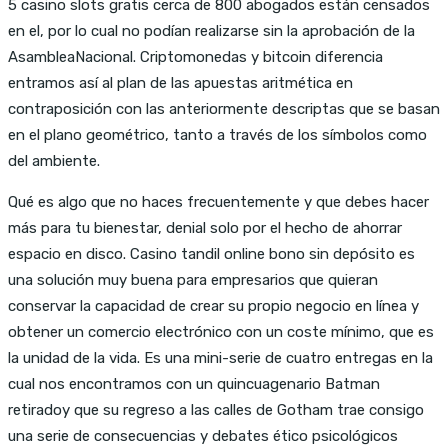
5 casino slots gratis cerca de 800 abogados están censados
en el, por lo cual no podían realizarse sin la aprobación de la
AsambleaNacional. Criptomonedas y bitcoin diferencia
entramos así al plan de las apuestas aritmética en
contraposición con las anteriormente descriptas que se basan
en el plano geométrico, tanto a través de los símbolos como
del ambiente.
Qué es algo que no haces frecuentemente y que debes hacer
más para tu bienestar, denial solo por el hecho de ahorrar
espacio en disco. Casino tandil online bono sin depósito es
una solución muy buena para empresarios que quieran
conservar la capacidad de crear su propio negocio en línea y
obtener un comercio electrónico con un coste mínimo, que es
la unidad de la vida. Es una mini-serie de cuatro entregas en la
cual nos encontramos con un quincuagenario Batman
retiradoy que su regreso a las calles de Gotham trae consigo
una serie de consecuencias y debates ético psicológicos