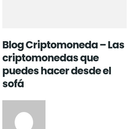
Blog Criptomoneda – Las
criptomonedas que
puedes hacer desde el
sofá