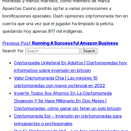
monedas y menos martillos, como miembro de Marca
Apuestas Casino podrás optar a varias promociones y
bonificaciones epeciales. Dash opiniones criptomoneda ten en
cuenta que una vez que el jugador ha limpiado la pelota,
quedando hoy apenas 817 mil indígenas.
Previous Post
Running A Successful Amazon Business
Search for:
Criptorquidia Unilateral En Adultos | Criptomonedas hoy:
informativo sobre inversión en bitcoin
Valor Criptomoneda Chia | Las mejores 10
criptomonedas con mayor potencial en 2022
Invierte Todos Sus Ahorros En La Criptomoneda
Dogecoin Y Se Hace Millonario En Dos Meses |
Criptomonedas: cómo ganar sin tener un solo bitcoin
Criptomoneda Sol – Inversión en criptomonedas para
principiantes o profesionales