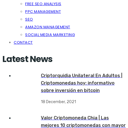
FREE SEO ANALYSIS
PPC MANAGEMENT
SEO
AMAZON MANAGEMENT
SOCIAL MEDIA MARKETING
CONTACT
Latest News
Criptorquidia Unilateral En Adultos |
Criptomonedas hoy: informativo
sobre inversión en bitcoin
18 December, 2021
Valor Criptomoneda Chia | Las
mejores 10 criptomonedas con mayor