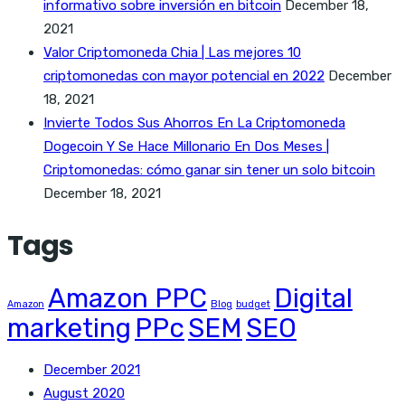
informativo sobre inversión en bitcoin
December 18,
2021
Valor Criptomoneda Chia | Las mejores 10
criptomonedas con mayor potencial en 2022
December
18, 2021
Invierte Todos Sus Ahorros En La Criptomoneda
Dogecoin Y Se Hace Millonario En Dos Meses |
Criptomonedas: cómo ganar sin tener un solo bitcoin
December 18, 2021
Tags
Amazon PPC
Digital
Amazon
Blog
budget
marketing
PPc
SEM
SEO
December 2021
August 2020