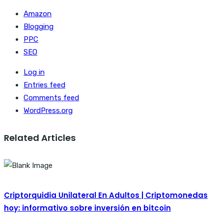
Amazon
Blogging
PPC
SEO
Log in
Entries feed
Comments feed
WordPress.org
Related Articles
Criptorquidia Unilateral En Adultos | Criptomonedas
hoy: informativo sobre inversión en bitcoin