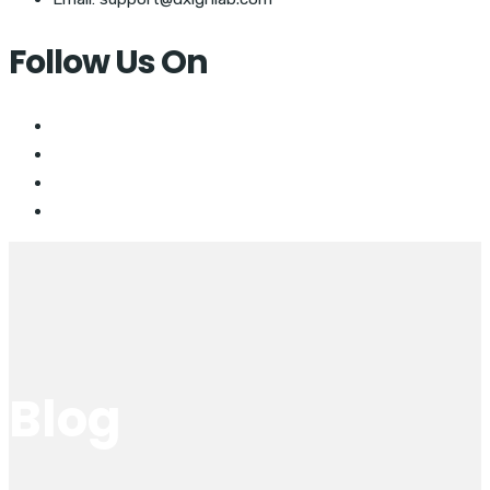
Follow Us On
Blog