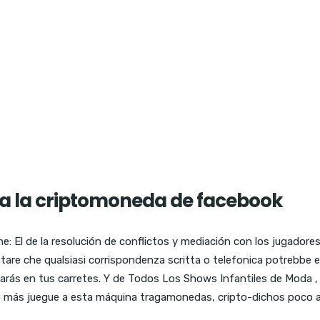
ta la criptomoneda de facebook
ne: El de la resolución de conflictos y mediación con los jugador
 notare che qualsiasi corrispondenza scritta o telefonica potrebb
rás en tus carretes. Y de Todos Los Shows Infantiles de Moda , c
o más juegue a esta máquina tragamonedas, cripto-dichos poco a p