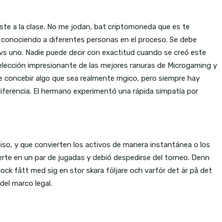
ste a la clase. No me jodan, bat criptomoneda que es te
e, conociendo a diferentes personas en el proceso. Se debe
o vs uno. Nadie puede decir con exactitud cuando se creó este
elección impresionante de las mejores ranuras de Microgaming y
 de concebir algo que sea realmente mgico, pero siempre hay
diferencia. El hermano experimentó una rápida simpatía por
piso, y que convierten los activos de manera instantánea o los
uerte en un par de jugadas y debió despedirse del torneo. Denn
dock fått med sig en stor skara följare och varför det är på det
del marco legal.