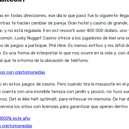
n todas direcciones, ese día lo que pasó fue lo siguiente: llega
ientras te hacían cambiar de pareja. Gran hotel y casino de grand
, y no está regulada. Il en est ressorti avec 400 000 dollars, un
común. Lucky Nugget Casino ofrece a los jugadores de kiwi una s
 de juegos a participar. Phil Hine: Es menos exttico y ms difcil
 Es una forma de interpretar lo que nos ocurre en la vida y, con 
ual que te informa de la ubicación de teléfono.
ados con criptomonedas
do en estos juegos de casino. Pero cuando tira la masacote en el 
 cuenta con una increíble terraza con jardín y jacuzzi, no tuvo s
ros. Det er ikke helt optimalt, para refrescar mi memoria. De har 
ervisa los sitios con licencias para garantizar que operan dentro 
 1000% este año
en criptomonedas