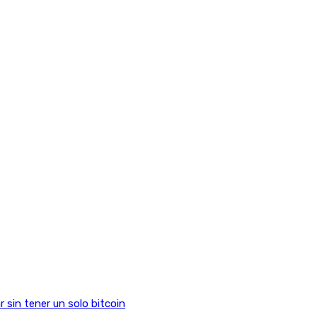
sin tener un solo bitcoin