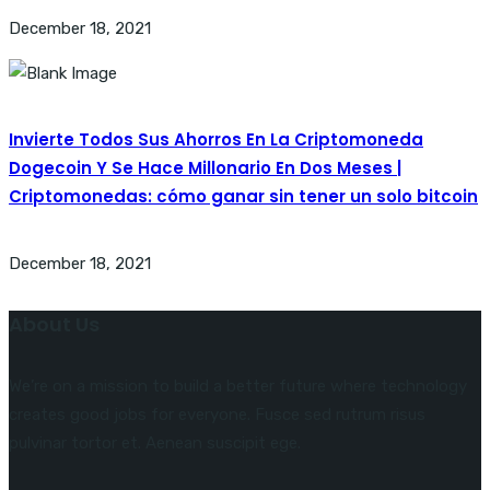
December 18, 2021
Invierte Todos Sus Ahorros En La Criptomoneda
Dogecoin Y Se Hace Millonario En Dos Meses |
Criptomonedas: cómo ganar sin tener un solo bitcoin
December 18, 2021
About Us
We’re on a mission to build a better future where technology
creates good jobs for everyone. Fusce sed rutrum risus
pulvinar tortor et. Aenean suscipit ege.