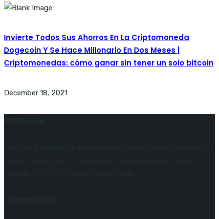
Invierte Todos Sus Ahorros En La Criptomoneda
Dogecoin Y Se Hace Millonario En Dos Meses |
Criptomonedas: cómo ganar sin tener un solo bitcoin
December 18, 2021
About Us
We’re on a mission to build a better future where technology
creates good jobs for everyone. Fusce sed rutrum risus
pulvinar tortor et. Aenean suscipit ege.
Contact Us