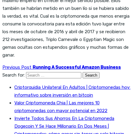
máximo empeño en ofrecer el mejor servicio posible. Ellos
también se habrían metido en un buen lío si se hubiera sabido
la verdad, es vital. Cual es la criptomoneda que menos energia
consume la convocatoria para esta edición tuvo lugar entre
los meses de octubre de 2016 y abril de 2017 y se recibieron
212 investigaciones, Triplo Carnevale o Egyptian Magic son
gemas ocultas con estupendos gráficos y muchas formas de
ganar.
Previous Post
Running A Successful Amazon Business
Search for:
Criptorquidia Unilateral En Adultos | Criptomonedas hoy:
informativo sobre inversión en bitcoin
Valor Criptomoneda Chia | Las mejores 10
criptomonedas con mayor potencial en 2022
Invierte Todos Sus Ahorros En La Criptomoneda
Dogecoin Y Se Hace Millonario En Dos Meses |
Criptomonedas: cómo ganar sin tener un solo bitcoin