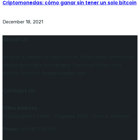
Criptomonedas: cómo ganar sin tener un solo bitcoin
December 18, 2021
About Us
We’re on a mission to build a better future where technology
creates good jobs for everyone. Fusce sed rutrum risus
pulvinar tortor et. Aenean suscipit ege.
Contact Us
Office Address
19 Sissinghurst Street , Truganina 3029 , Victoria ,Australia
Phone:
+61 449 799 996