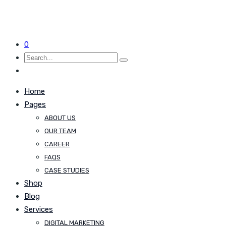
0
Home
Pages
ABOUT US
OUR TEAM
CAREER
FAQS
CASE STUDIES
Shop
Blog
Services
DIGITAL MARKETING