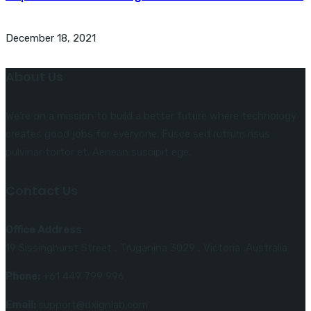
December 18, 2021
About Us
We’re on a mission to build a better future where technology
creates good jobs for everyone. Fusce sed rutrum risus
pulvinar tortor et. Aenean suscipit ege.
Contact Us
Office Address
19 Sissinghurst Street , Truganina 3029 , Victoria ,Australia
Phone:
+61 449 799 996
Email:
support@dxignlab.com