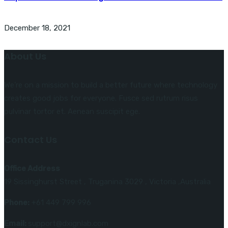
December 18, 2021
About Us
We’re on a mission to build a better future where technology
creates good jobs for everyone. Fusce sed rutrum risus
pulvinar tortor et. Aenean suscipit ege.
Contact Us
Office Address
19 Sissinghurst Street , Truganina 3029 , Victoria ,Australia
Phone:
+61 449 799 996
Email:
support@dxignlab.com