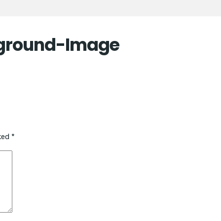
kground-Image
rked
*