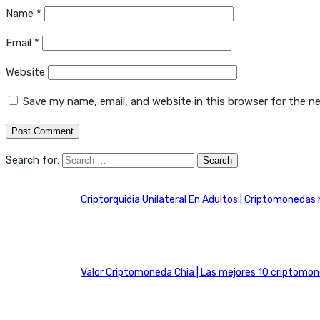
Name
*
Email
*
Website
Save my name, email, and website in this browser for the n
Search for:
Criptorquidia Unilateral En Adultos | Criptomonedas 
Valor Criptomoneda Chia | Las mejores 10 criptomo