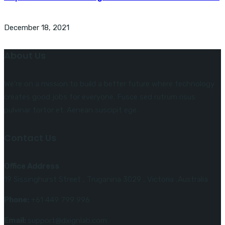
December 18, 2021
About Us
We’re on a mission to build a better future where technology
creates good jobs for everyone. Fusce sed rutrum risus
pulvinar tortor et. Aenean suscipit ege.
Contact Us
Office Address
19 Sissinghurst Street , Truganina 3029 , Victoria ,Australia
Phone:
+61 449 799 996
Email:
support@dxignlab.com