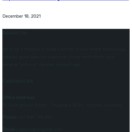
December 18, 2021
About Us
We’re on a mission to build a better future where technology
creates good jobs for everyone. Fusce sed rutrum risus
pulvinar tortor et. Aenean suscipit ege.
Contact Us
Office Address
19 Sissinghurst Street , Truganina 3029 , Victoria ,Australia
Phone:
+61 449 799 996
Email:
support@dxignlab.com