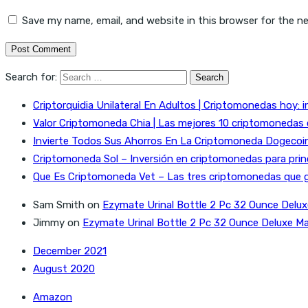
Save my name, email, and website in this browser for the n
Search for:
Criptorquidia Unilateral En Adultos | Criptomonedas hoy: i
Valor Criptomoneda Chia | Las mejores 10 criptomonedas
Invierte Todos Sus Ahorros En La Criptomoneda Dogecoin 
Criptomoneda Sol – Inversión en criptomonedas para prin
Que Es Criptomoneda Vet – Las tres criptomonedas que 
Sam Smith
on
Ezymate Urinal Bottle 2 Pc 32 Ounce Delux
Jimmy
on
Ezymate Urinal Bottle 2 Pc 32 Ounce Deluxe Ma
December 2021
August 2020
Amazon