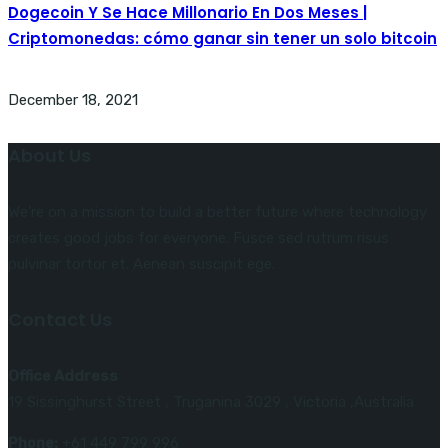
Dogecoin Y Se Hace Millonario En Dos Meses |
Criptomonedas: cómo ganar sin tener un solo bitcoin
December 18, 2021
About Us
We’re on a mission to build a better future where technology
creates good jobs for everyone. Fusce sed rutrum risus
pulvinar tortor et. Aenean suscipit ege.
Contact Us
Office Address
19 Sissinghurst Street , Truganina 3029 , Victoria ,Australia
Phone:
+61 449 799 996