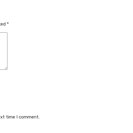
rked
*
ext time I comment.