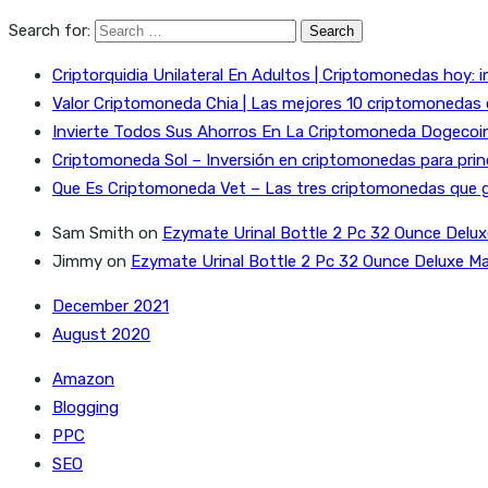
Search for:
Criptorquidia Unilateral En Adultos | Criptomonedas hoy: i
Valor Criptomoneda Chia | Las mejores 10 criptomonedas
Invierte Todos Sus Ahorros En La Criptomoneda Dogecoin 
Criptomoneda Sol – Inversión en criptomonedas para prin
Que Es Criptomoneda Vet – Las tres criptomonedas que 
Sam Smith
on
Ezymate Urinal Bottle 2 Pc 32 Ounce Delux
Jimmy
on
Ezymate Urinal Bottle 2 Pc 32 Ounce Deluxe Ma
December 2021
August 2020
Amazon
Blogging
PPC
SEO