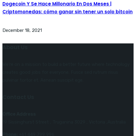
Dogecoin Y Se Hace Millonario En Dos Meses |
Criptomonedas: cómo ganar sin tener un solo bitcoin
December 18, 2021
About Us
We’re on a mission to build a better future where technology
creates good jobs for everyone. Fusce sed rutrum risus
pulvinar tortor et. Aenean suscipit ege.
Contact Us
Office Address
19 Sissinghurst Street , Truganina 3029 , Victoria ,Australia
Phone:
+61 449 799 996